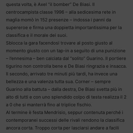
questa volta, è Axel “il bomber” De Biasi. Il
centrocampista classe 1996 – alla sedicesima rete in
maglia momò in 152 presenze – indossa i panni da
supereroe e firma una doppietta importantissima per la
classifica e il morale dei suoi.
Sblocca la gara facendosi trovare al posto giusto al
momento giusto con un tap-in a seguito di una punizione
– l’ennesima – ben calciata dal “solito” Guarino. Il portiere
tigurino non controlla bene e De Biasi ringrazia e insacca.
Il secondo, arrivato tre minuti più tardi, ha invece una
bellezza e una valenza tutta sua. Corner – sempre
Guarino alla battuta – dalla destra, De Biasi svetta più in
alto di tutti e con uno splendido colpo di testa realizza il 2
a 0 che si manterrà fino al triplice fischio.
Al termine è festa Mendrisio, seppur contenuta perché i
contemporanei successi delle rivali rendono la classifica
ancora corta. Troppo corta per lasciarsi andare a facili