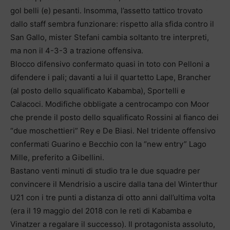
gol belli (e) pesanti. Insomma, l’assetto tattico trovato
dallo staff sembra funzionare: rispetto alla sfida contro il
San Gallo, mister Stefani cambia soltanto tre interpreti,
ma non il 4-3-3 a trazione offensiva.
Blocco difensivo confermato quasi in toto con Pelloni a
difendere i pali; davanti a lui il quartetto Lape, Brancher
(al posto dello squalificato Kabamba), Sportelli e
Calacoci. Modifiche obbligate a centrocampo con Moor
che prende il posto dello squalificato Rossini al fianco dei
“due moschettieri” Rey e De Biasi. Nel tridente offensivo
confermati Guarino e Becchio con la “new entry” Lago
Mille, preferito a Gibellini.
Bastano venti minuti di studio tra le due squadre per
convincere il Mendrisio a uscire dalla tana del Winterthur
U21 con i tre punti a distanza di otto anni dall’ultima volta
(era il 19 maggio del 2018 con le reti di Kabamba e
Vinatzer a regalare il successo). Il protagonista assoluto,