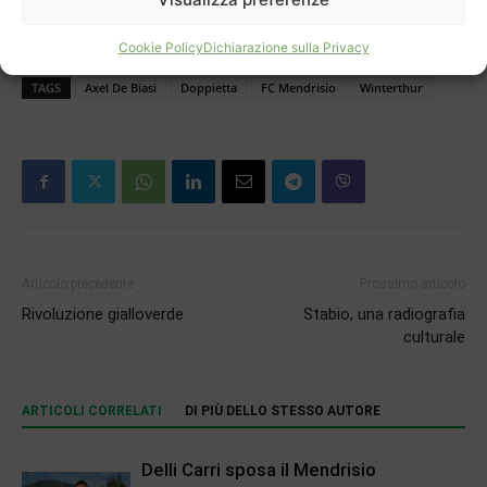
Cookie Policy
Dichiarazione sulla Privacy
TAGS
Axel De Biasi
Doppietta
FC Mendrisio
Winterthur
Articolo precedente
Prossimo articolo
Rivoluzione gialloverde
Stabio, una radiografia
culturale
ARTICOLI CORRELATI
DI PIÙ DELLO STESSO AUTORE
Delli Carri sposa il Mendrisio