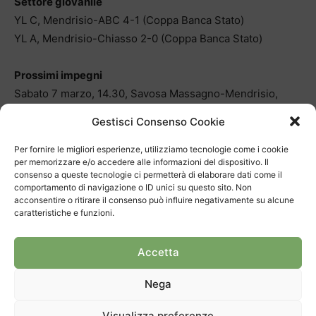
Settore giovanile
YL C, Mendrisio-ABC 4-1 (Coppa Banca Stato)
YL A, Mendrisio-Chiasso 2-0 (Coppa Banca Stato)
Prossimi impegni
Sabato 7 marzo, 14.30, Savosa Massagno-Mendrisio,
Allievi C2
Gestisci Consenso Cookie
Sabato 7 marzo, 15.00, Sassariente-Mendrisio, Youth
League C
Per fornire le migliori esperienze, utilizziamo tecnologie come i cookie
per memorizzare e/o accedere alle informazioni del dispositivo. Il
Sabato 7 marzo, 15.00, Comunale, Mendrisio-Kosova,
consenso a queste tecnologie ci permetterà di elaborare dati come il
Prima Lega Classic
comportamento di navigazione o ID unici su questo sito. Non
acconsentire o ritirare il consenso può influire negativamente su alcune
Domenica 8 marzo, 14.00, Bellinzona-Mendrisio, Youth
caratteristiche e funzioni.
League B
Domenica 8 marzo, 14.30, Adorna, Mendrisio-Rapid
Accetta
Lugano, Youth League A
Nega
Visualizza preferenze