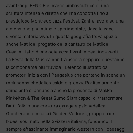
avant-pop. FENICE è invece ambasciatrice di una
scrittura intensa e diretta che l’ha condotta fino al
prestigioso Montreux Jazz Festival. Zanira lavora su una
dimensione più intima e sperimentale, dove la voce
diventa materia viva. In questa geografia trova spazio
anche Matilde, progetto della cantautrice Matilde
Casalini, fatto di melodie accattivanti e beat incalzanti.
La Festa della Musica non tralascerà neppure quest’anno
la componente più “ruvida”. L’elenco illustrato dai
promotori inizia con i Pangasius che portano in scena un
rock neopsichedelico caldo e groovy. Particolarmente
stimolante si annuncia anche la presenza di Makka
Pinkelton & The Great Sumo Slam capaci di trasformare
l’anti-folk in una creatura garage e psichedelica.
Giocheranno in casa i Golden Vultures, gruppo rock,
blues, soul nato nella Svizzera italiana, fondendo il
sempre affascinante immaginario western con i paesaggi