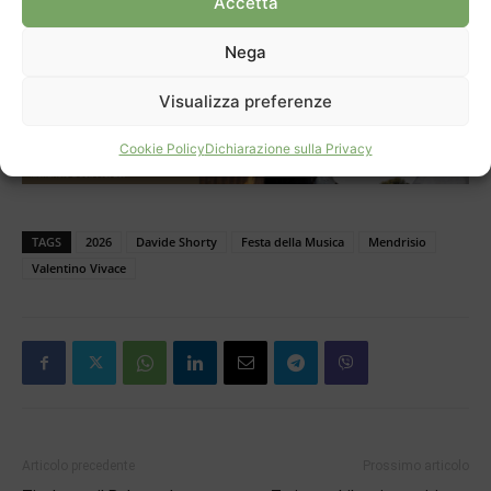
Accetta
tra generi, linguaggi artistici, immaginari sonori e
ambizioni diverse. Per maggiori informazioni:
Nega
festadellamusica.ch – @fdm_mendrisio.
Visualizza preferenze
Cookie Policy
Dichiarazione sulla Privacy
TAGS
2026
Davide Shorty
Festa della Musica
Mendrisio
Valentino Vivace
Articolo precedente
Prossimo articolo