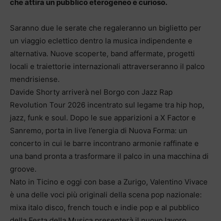
che attira un pubblico eterogeneo e curioso.
Saranno due le serate che regaleranno un biglietto per
un viaggio eclettico dentro la musica indipendente e
alternativa. Nuove scoperte, band affermate, progetti
locali e traiettorie internazionali attraverseranno il palco
mendrisiense.
Davide Shorty arriverà nel Borgo con Jazz Rap
Revolution Tour 2026 incentrato sul legame tra hip hop,
jazz, funk e soul. Dopo le sue apparizioni a X Factor e
Sanremo, porta in live l’energia di Nuova Forma: un
concerto in cui le barre incontrano armonie raffinate e
una band pronta a trasformare il palco in una macchina di
groove.
Nato in Ticino e oggi con base a Zurigo, Valentino Vivace
è una delle voci più originali della scena pop nazionale:
mixa italo disco, french touch e indie pop e al pubblico
della Festa della Musica presenterà il nuovo lavoro