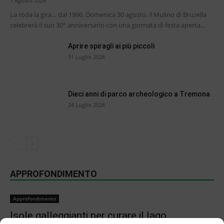
7 Agosto 2026
La röda la gira… dal 1996. Domenica 30 agosto, il Mulino di Bruzella
celebrerà il suo 30° anniversario con una giornata di festa aperta...
Aprire spiragli ai più piccoli
31 Luglio 2026
Dieci anni di parco archeologico a Tremona
24 Luglio 2026
APPROFONDIMENTO
Approfondimento
Isole galleggianti per curare il lago