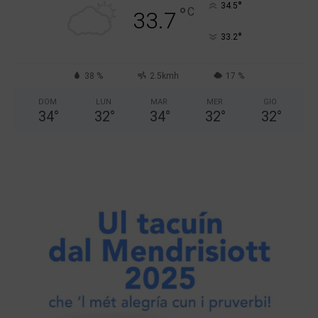
°
34.5
°
C
33.7
°
33.2
38 %
2.5kmh
17 %
DOM
LUN
MAR
MER
GIO
34
°
32
°
34
°
32
°
32
°