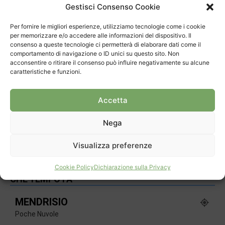
7 Agosto 2026
Gestisci Consenso Cookie
“Il lago è malato e i sintomi sono acuti, soprattutto a sud del ponte-
Per fornire le migliori esperienze, utilizziamo tecnologie come i cookie
diga. Il Ceresio è un paziente e bisogna curarlo. Quest’anno i...
per memorizzare e/o accedere alle informazioni del dispositivo. Il
consenso a queste tecnologie ci permetterà di elaborare dati come il
“La Santa Lucia è una realtà importante”
comportamento di navigazione o ID unici su questo sito. Non
31 Luglio 2026
acconsentire o ritirare il consenso può influire negativamente su alcune
caratteristiche e funzioni.
Sul San Giorgio la più antica vespa
Accetta
conosciuta
24 Luglio 2026
Nega
Visualizza preferenze
Cookie Policy
Dichiarazione sulla Privacy
CHE TEMPO FA
MENDRISIO
Poche Nuvole