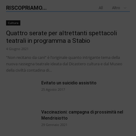
RISCOPRIAMO...
All
Altro
Cultura
Quattro serate per altrettanti spettacoli
teatrali in programma a Stabio
4 Giugno 2021
“Non recitano da cani” è l’originale quanto intrigante tema della
nuova rassegna teatrale ideata dal Dicastero cultura e dal Museo
della civiltà contadina di...
Evitato un suicidio assistito
25 Agosto 2017
Vaccinazioni: campagna di prossimità nel
Mendrisiotto
29 Gennaio 2021