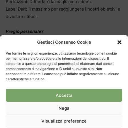
Pedrazzini: Difenderò la maglia con i denti.
Lape: Darò il massimo per raggiungere i nostri obiettivi e
divertire i tifosi.
Pregio personale?
Pedrazzini: Non ho pregiudizi sulle persone e non mi
Gestisci Consenso Cookie
piace che ce ne siano.
Lape: Sono molto disponibile e cerco di aiutare tutti.
Per fornire le migliori esperienze, utilizziamo tecnologie come i cookie
per memorizzare e/o accedere alle informazioni del dispositivo. Il
consenso a queste tecnologie ci permetterà di elaborare dati come il
Difetto personale?
comportamento di navigazione o ID unici su questo sito. Non
acconsentire o ritirare il consenso può influire negativamente su alcune
Pedrazzini: Non vivo senza la mia mamma e il mio papà.
caratteristiche e funzioni.
Lape: Penso troppo in certe situazioni. Questo mi porta a
mettermi pressioni inutili.
Accetta
Nega
Visualizza preferenze