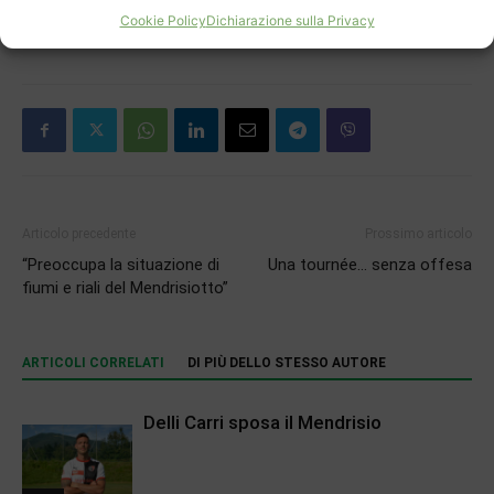
Cookie Policy
Dichiarazione sulla Privacy
TAGS
FC Mendrisio
Lape
Pedrazzini
Articolo precedente
Prossimo articolo
“Preoccupa la situazione di
Una tournée… senza offesa
fiumi e riali del Mendrisiotto”
ARTICOLI CORRELATI
DI PIÙ DELLO STESSO AUTORE
Delli Carri sposa il Mendrisio