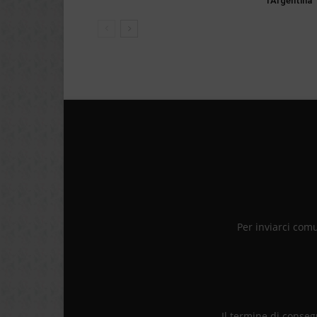
l’Argentina
Per inviarci com
Il termine di consegn