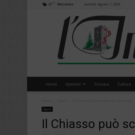
C
27
venerdì, Agosto 7, 2026
Mendrisio
Home
Opinioni
Cronaca
Cultura
Home
Sport
Il Chiasso può scuotere la classifica
Sport
Il Chiasso può sc