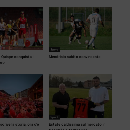
Sport
 Quispe conquista il
Mendrisio subito convincente
ero
Sport
scrive la storia, ora c’è
Estate caldissima sul mercato in