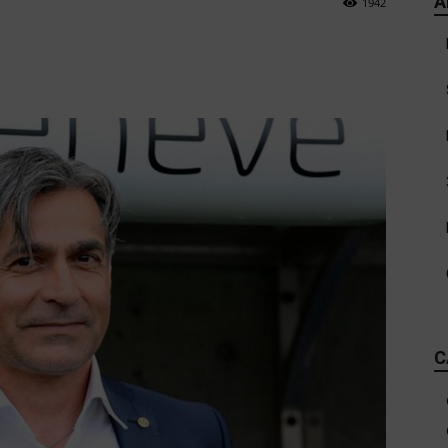
A
1942
C