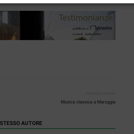
Prossimo articolo
Musica classica a Maroggia
O STESSO AUTORE