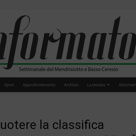
Sport
Approfondimento
Archivio
La testata
Abbonam
L'Informatore
uotere la classifica