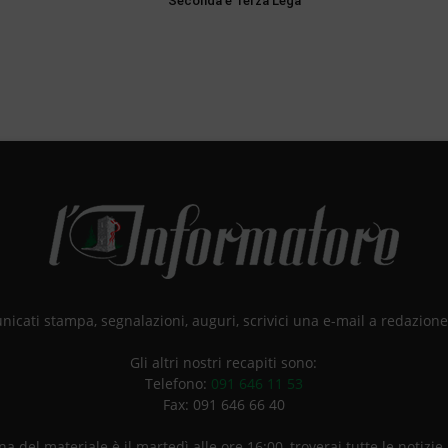
Seconda e Terza Lega
unicati stampa, segnalazioni, auguri, scrivici una e-mail a redazio
Gli altri nostri recapiti sono:
Telefono:
091 646 11 53
Fax: 091 646 66 40
a del materiale è il martedì alle ore 16:00, troverai tutte le notizie