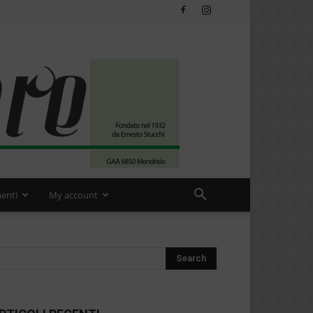
enti
My account