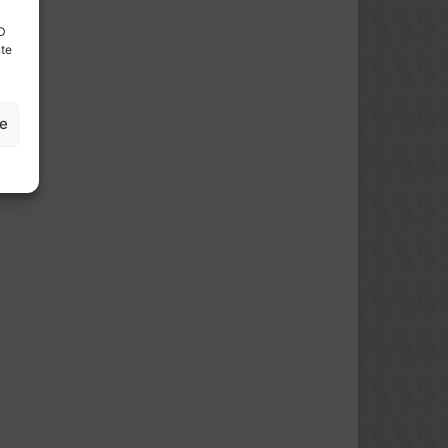
ID
nte
ze