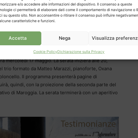
 Valentina Paetsch offrirà al pubblico un concerto su
orizzare e/o accedere alle informazioni del dispositivo. Il consenso a queste
nologie ci permetterà di elaborare dati come il comportamento di navigazione o 
ci su questo sito. Non acconsentire o ritirare il consenso può influire negativame
ata a musiche di Mozart eseguite da un quartetto
alcune caratteristiche e funzioni.
sano (violoncello), Claudia Irene Tessaro (chitarra) e
Accetta
Nega
Visualizza preferen
o con Concerto doppio: Eodardo Pezzini, oboe, e
Cookie Policy
Dichiarazione sulla Privacy
i di Rodrigo, Ponche, Holliger e Rebay.
à mercoledì 17 maggio. La serata inizierà alle 20,
del trio formato da Matteo Marazzi, pianoforte, Oxana
ioloncello. Il programma presenterà pagine di
rà, quindi, con la proiezione della seconda parte del
ativo di Maroggia. La serata terminerà con un aperitivo