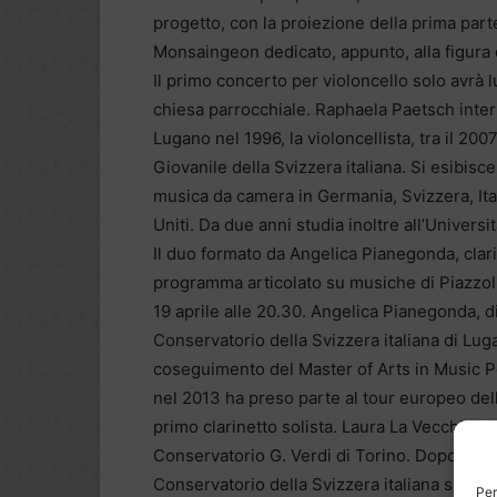
progetto, con la proiezione della prima par
Monsaingeon dedicato, appunto, alla figura d
Il primo concerto per violoncello solo avrà l
chiesa parrocchiale. Raphaela Paetsch inter
Lugano nel 1996, la violoncellista, tra il 200
Giovanile della Svizzera italiana. Si esibis
musica da camera in Germania, Svizzera, Ital
Uniti. Da due anni studia inoltre all’Universi
Il duo formato da Angelica Pianegonda, clari
programma articolato su musiche di Piazzol
19 aprile alle 20.30. Angelica Pianegonda, di 
Conservatorio della Svizzera italiana di Lug
coseguimento del Master of Arts in Music P
nel 2013 ha preso parte al tour europeo del
primo clarinetto solista. Laura La Vecchia si 
Conservatorio G. Verdi di Torino. Dopo vari
Conservatorio della Svizzera italiana sotto 
Per