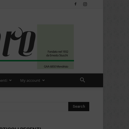
enti
My account