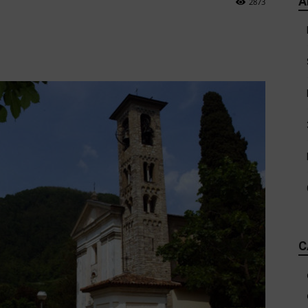
A
2873
C