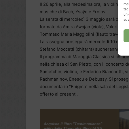
Il 26 aprile, alla medesima ora, la violinista
mem
tec
musiche di Bach, Ysaÿe e Frolov.
uni
La serata di mercoledì 3 maggio sarà dedic
su 
formato da Amira Awajan (viola), Valerio Cas
Tommaso Maria Maggiolini (flauto traverso).
La rassegna proseguirà mercoledì 10 maggi
Stefano Moccetti (chitarra) suoneranno bran
Il programma di Maroggia Classica si chiuder
nella chiesa di San Pietro, con il concerto 
Sametchin, violino, e Federico Bianchetti, v
Rachmaninov, Enescu e Debussy. Si prosegui
documentario “Enigma” nella sala del Legisl
offerto ai presenti.