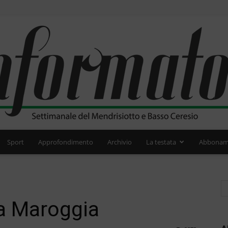
Sport
Approfondimento
Archivio
La testata
Abbonam
L'Informatore
 a Maroggia