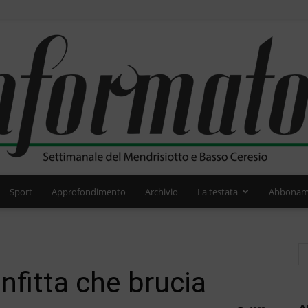
Sport
Approfondimento
Archivio
La testata
Abbonam
L'Informatore
nfitta che brucia