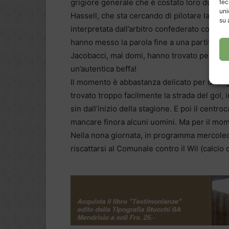
grigiore generale che è costato loro due ret
tec
uni
Hassell, che sta cercando di pilotare la squa
su 
interpretata dall’arbitro confederato come 
hanno messo la parola fine a una partita molt
Jacobacci, mai domi, hanno trovato per la ter
un’autentica beffa!
Il momento è abbastanza delicato per dilunga
trovato troppo facilmente la strada del gol, i
sin dall’inizio della stagione. E poi il cen
mancare finora alcuni uomini. Ma per il mom
Nella nona giornata, in programma mercoledì
riscattarsi al Comunale contro il Wil (calcio d