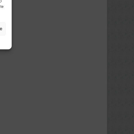
ID
nte
ze