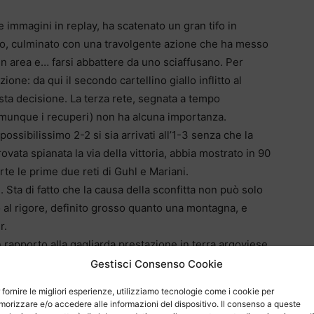
le immagini in replay, ha scatenato un gran tifo in
po, culminato con una travolgente azione che ha messo
in area e… farsi abbattere da uno sciaffusano. Per
zione: da qui il secondo cartellino giallo inflitto al
ta decisione. La terza rete, segnata a tempo
unque i recuperi) non ha alcuna importanza.
sibilissimo 2-2 si sia arrivati all’1-3 senza che la
rovata spianata la via della vittoria, abbia mostrato in 90
rte le prime due reti di Guhl e Mariani.
. Sta di fatto che la causa della sconfitta non può solo
 al rigore, definito grosso quanto una montagna, e
r.
rapporto alla gagliarda prestazione in terra argoviese,
tro. Riguardo all’arbitraggio ha tagliato corto il
Gestisci Consenso Cookie
ietro a un errore dell’arbitro”.
 fornire le migliori esperienze, utilizziamo tecnologie come i cookie per
l’incontro abbastanza bene per poi perdersi in un
orizzare e/o accedere alle informazioni del dispositivo. Il consenso a queste