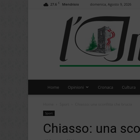
C
27.6
domenica, Agosto 9, 2026
Mendrisio
Home
Opinioni
Cronaca
Cultura
Home
Sport
Chiasso: una sconfitta che brucia
Sport
Chiasso: una sco