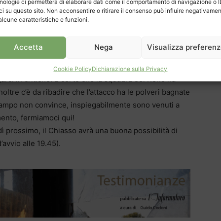
i dopo un’ora abbondante di gioco. Il gran gol di
nologie ci permetterà di elaborare dati come il comportamento di navigazione o 
ci su questo sito. Non acconsentire o ritirare il consenso può influire negativame
dra, e il mancato calcio di rigore (caduta in area
alcune caratteristiche e funzioni.
una “Schwalbe”, termine caro agli svizzero-tedeschi)
o deludente. Nei titoli di coda i ragazzi di Maurizio
Accetta
Nega
Visualizza preferen
za volta il pertugio giusto per battere Guatelli:
Cookie Policy
Dichiarazione sulla Privacy
rci in critiche. È certo che la squadra del Reno ha
noltre c’è da ribadire che l’attacco ha le polveri bagnate
trocampo non convince, inspiegabilmente sono venuti a
ento, fermiamoci qui!
 prossimo, il Chiasso avrà una buona possibilità di
’avvio alle 19.45).