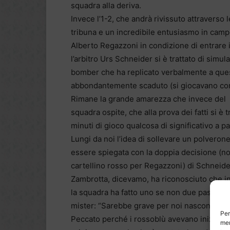
squadra alla deriva.
Invece l’1-2, che andrà rivissuto attraverso 
tribuna e un incredibile entusiasmo in cam
Alberto Regazzoni in condizione di entrare 
l’arbitro Urs Schneider si è trattato di simula
bomber che ha replicato verbalmente a ques
abbondantemente scaduto (si giocavano com
Rimane la grande amarezza che invece del pos
squadra ospite, che alla prova dei fatti si è t
minuti di gioco qualcosa di significativo a pa
Lungi da noi l’idea di sollevare un polverone
essere spiegata con la doppia decisione (no
cartellino rosso per Regazzoni) di Schneide
Zambrotta, dicevamo, ha riconosciuto che in 
la squadra ha fatto uno se non due passi indie
mister: “Sarebbe grave per noi nasconderci d
Per
Peccato perché i rossoblù avevano iniziato 
mem