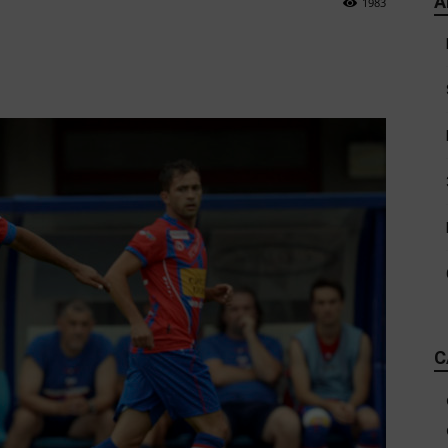
A
1983
C