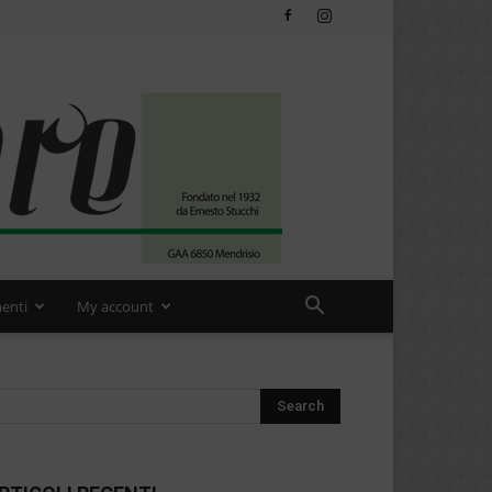
enti
My account