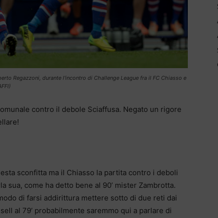
berto Regazzoni, durante l'incontro di Challenge League fra il FC Chiasso e
AFFI)
Comunale contro il debole Sciaffusa. Negato un rigore
llare!
sta sconfitta ma il Chiasso la partita contro i deboli
rla sua, come ha detto bene al 90’ mister Zambrotta.
odo di farsi addirittura mettere sotto di due reti dai
ssell al 79’ probabilmente saremmo qui a parlare di