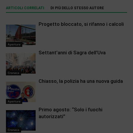
ARTICOLI CORRELATI
DI PIÙ DELLO STESSO AUTORE
Progetto bloccato, si rifanno i calcoli
Apertura
Settant’anni di Sagra dell’Uva
Cronaca
Chiasso, la polizia ha una nuova guida
Apertura
Primo agosto: “Solo i fuochi
autorizzati”
Cronaca