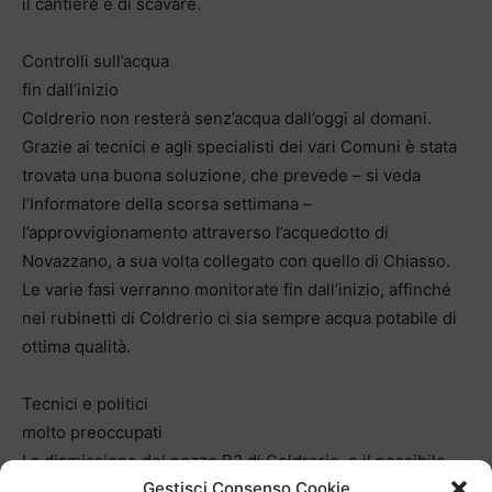
il cantiere e di scavare.
Controlli sull’acqua
fin dall’inizio
Coldrerio non resterà senz’acqua dall’oggi al domani.
Grazie ai tecnici e agli specialisti dei vari Comuni è stata
trovata una buona soluzione, che prevede – si veda
l’Informatore della scorsa settimana –
l’approvvigionamento attraverso l’acquedotto di
Novazzano, a sua volta collegato con quello di Chiasso.
Le varie fasi verranno monitorate fin dall’inizio, affinché
nei rubinetti di Coldrerio ci sia sempre acqua potabile di
ottima qualità.
Tecnici e politici
molto preoccupati
La dismissione del pozzo B2 di Coldrerio, e il possibile
Gestisci Consenso Cookie
rischio di contaminazione delle altre fonti, mostra quanto