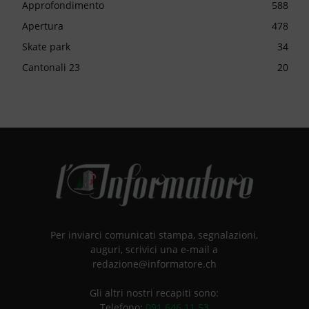
Approfondimento
588
Apertura
478
Skate park
34
Cantonali 23
20
Per inviarci comunicati stampa, segnalazioni,
auguri, scrivici una e-mail a
redazione@informatore.ch
Gli altri nostri recapiti sono:
Telefono:
091 646 11 53