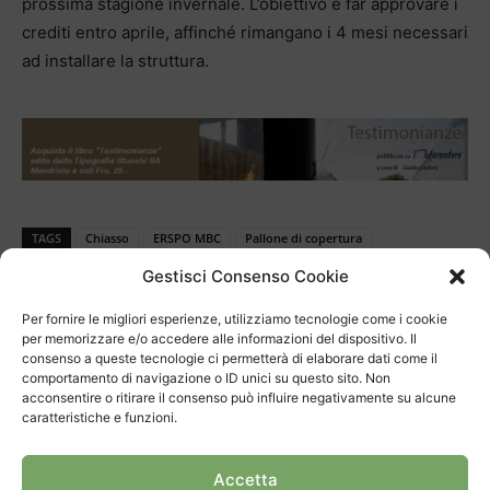
prossima stagione invernale. L’obiettivo è far approvare i
crediti entro aprile, affinché rimangano i 4 mesi necessari
ad installare la struttura.
TAGS
Chiasso
ERSPO MBC
Pallone di copertura
Partecipazione ai costi
Piscina comunale
Gestisci Consenso Cookie
Per fornire le migliori esperienze, utilizziamo tecnologie come i cookie
per memorizzare e/o accedere alle informazioni del dispositivo. Il
consenso a queste tecnologie ci permetterà di elaborare dati come il
comportamento di navigazione o ID unici su questo sito. Non
acconsentire o ritirare il consenso può influire negativamente su alcune
caratteristiche e funzioni.
Articolo precedente
Prossimo articolo
Accetta