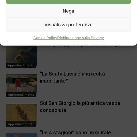
Stabio, una radiografia
Casa anziani, Riva ha un
culturale
partner
Nega
Visualizza preferenze
ARTICOLI CORRELATI
DI PIÙ DELLO STESSO AUTORE
Cookie Policy
Dichiarazione sulla Privacy
Isole galleggianti per curare il lago
Approfondimento
“La Santa Lucia è una realtà
importante”
Approfondimento
Sul San Giorgio la più antica vespa
conosciuta
Approfondimento
“Le 4 stagioni” sono un murale