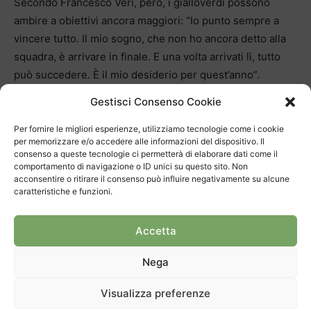
Secondo Francesco Veri, però, i gialloverdi possono
ambire a obiettivi ancora maggiori: “Io punto sempre a
vincere tutto. Il mio sogno, che non ho ancora detto alla
squadra, è arrivare in finale. E una volta arrivati lì, tutto
può succedere. È il mio desiderio per quest’anno”.
Niente è impossibile, sebbene GC e Bernex pare abbiano
Gestisci Consenso Cookie
una marcia in più rispetto alla concorrenza. Per questa
stagione l’obiettivo è gettare le basi per il futuro e
Per fornire le migliori esperienze, utilizziamo tecnologie come i cookie
per memorizzare e/o accedere alle informazioni del dispositivo. Il
togliersi qualche soddisfazione, ma siamo certi che il
consenso a queste tecnologie ci permetterà di elaborare dati come il
bello deve ancora venire.
comportamento di navigazione o ID unici su questo sito. Non
acconsentire o ritirare il consenso può influire negativamente su alcune
Hanno giocato: Barattolo 17, Beretta 23, Bernardinello 9,
caratteristiche e funzioni.
Cereghetti, Jovcic, Kovac 16, Medolago 3, Plebani,
Pozzoli 2, Solcà, Tagliabue 4, Veri 7.
Accetta
Nega
Visualizza preferenze