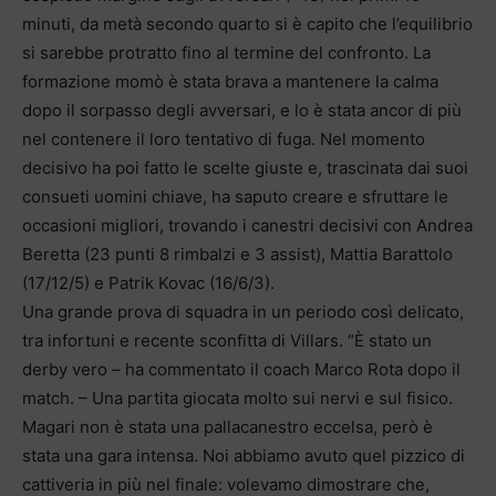
minuti, da metà secondo quarto si è capito che l’equilibrio
si sarebbe protratto fino al termine del confronto. La
formazione momò è stata brava a mantenere la calma
dopo il sorpasso degli avversari, e lo è stata ancor di più
nel contenere il loro tentativo di fuga. Nel momento
decisivo ha poi fatto le scelte giuste e, trascinata dai suoi
consueti uomini chiave, ha saputo creare e sfruttare le
occasioni migliori, trovando i canestri decisivi con Andrea
Beretta (23 punti 8 rimbalzi e 3 assist), Mattia Barattolo
(17/12/5) e Patrik Kovac (16/6/3).
Una grande prova di squadra in un periodo così delicato,
tra infortuni e recente sconfitta di Villars. “È stato un
derby vero – ha commentato il coach Marco Rota dopo il
match. – Una partita giocata molto sui nervi e sul fisico.
Magari non è stata una pallacanestro eccelsa, però è
stata una gara intensa. Noi abbiamo avuto quel pizzico di
cattiveria in più nel finale: volevamo dimostrare che,