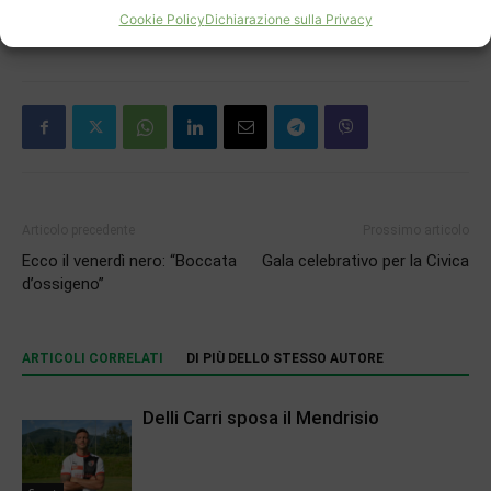
Cookie Policy
Dichiarazione sulla Privacy
TAGS
Derby
Lugano Tigers U23
Marco Rota
SAV Vacallo
Articolo precedente
Prossimo articolo
Ecco il venerdì nero: “Boccata
Gala celebrativo per la Civica
d’ossigeno”
ARTICOLI CORRELATI
DI PIÙ DELLO STESSO AUTORE
Delli Carri sposa il Mendrisio