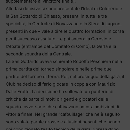
supplementare al vincitore finale).
Alle fasi decisive si sono presentate l’Ideal di Coldrerio e
la San Gottardo di Chiasso, presenti in tutte le tre
specialità, la Centrale di Novazzano e la Sfera di Lugano,
presenti in due – vale a dire le quattro formazioni in corsa
per il successo assoluto – e poi ancora la Ceresio e
l’Albate (entrambe del Comitato di Como), la Gerla e la
seconda squadra della Centrale.
La San Gottardo aveva schierato Rodolfo Peschiera nella
prima partita del torneo singolare e nelle prime due
partite del torneo di terna. Poi, nel prosieguo della gara, il
Club ha deciso di farlo giocare in coppia con Maurizio
Dalle Fratte. La decisione ha sollevato un putiferio di
critiche da parte di molti dirigenti e giocatori delle
squadre avversarie che coltivavano ancora ambizioni di
vittoria finale. Nel grande “cafouillage” che ne è seguito
sono volate parole grosse e allusioni pesanti che hanno
poi condizionato l’esito tecnico della gara, ripresa dopo