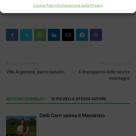
Cookie Policy
Dichiarazione sulla Privacy
Articolo precedente
Prossimo articolo
Villa Argentina, parco salvato
Il dopoguerra delle nostre
montagne
ARTICOLI CORRELATI
DI PIÙ DELLO STESSO AUTORE
Delli Carri sposa il Mendrisio