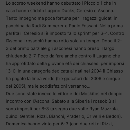
Lo scorso weekend hanno debuttato i Piccolo 1 che in
casa hanno sfidato Lugano Ducks, Ceresio e Ascona.
Tanto impegno ma poca fortuna per i ragazzi guidati in
panchina da Rudi Summerer e Paolo Fossani. Nella prima
partita il Ceresio si è imposto “allo sprint” per 6-4. Contro
l’Ascona i rossoblù hanno retto solo un tempo. Dopo il 2-
3 del primo parziale gli asconesi hanno preso il largo
chiudendo 2-7. Poco da fare anche contro il Lugano che
ha approfittato della giovane età dei chiassesi per imporsi
13-0. In una categoria dedicata ai nati nel 2004 il Chiasso
ha pagato la linea verde (tre giocatori del 2006 e cinque
del 2005), ma le soddisfazioni verranno…
Due sono state invece le vittorie dei Moskitos nel doppio
incontro con l’Ascona. Sabato alla Siberia i rossoblù si
sono imposti per 8-3 (a segno due volte Ryan Mazzola,
quindi Gentile, Rizzi, Bianchi, Praderio, Crivelli e Bedon).
Domenica hanno vinto per 6-3 (con due reti di Rizzi,