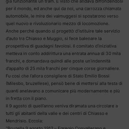
già funzionante un tram. E visto che andava diffondendosi
per il mondo, ed anche qui da noi, una carrozza chiamata
automobile, le mire dei valmuggesi si spostarono verso
quel nuovo e rivoluzionario mezzo di locomozione.
Anche perché quando si progettò d’istituire tale servizio
d’auto tra Chiasso e Muggio, si fece balenare la
prospettiva di guadagni favolosi. Il comitato d’iniziativa
metteva in conto addirittura una entrata annua di 30 mila
franchi, e domandava quindi alle poste un’indennità
d’appalto di 25 mila franchi per cinque corse giornaliere.
Fu così che l’allora consigliere di Stato Emilio Bossi
(Milesbo, bruzellese), pensò bene di mettersi alla testa di
quanti anelavano a comunicare più modernamente e più
in fretta con il piano.
Il 9 agosto di quell’anno veniva diramata una circolare a
tutti gli abitanti della valle e dei centri di Chiasso e
Mendrisio. Eccola:
“Bruzella 9 agosto 1912 – Egregio Convallerano e