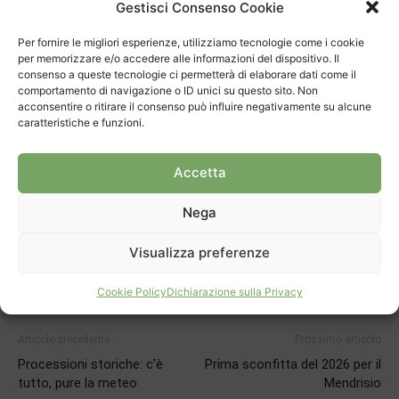
Gestisci Consenso Cookie
come banner cliccabile, attraverso il quale si accede alla
pagina dedicata alla manifestazione!
Per fornire le migliori esperienze, utilizziamo tecnologie come i cookie
per memorizzare e/o accedere alle informazioni del dispositivo. Il
consenso a queste tecnologie ci permetterà di elaborare dati come il
comportamento di navigazione o ID unici su questo sito. Non
acconsentire o ritirare il consenso può influire negativamente su alcune
caratteristiche e funzioni.
Accetta
TAGS
Chiasso
emergenza
pronto intervento
Nega
Visualizza preferenze
Cookie Policy
Dichiarazione sulla Privacy
Articolo precedente
Prossimo articolo
Processioni storiche: c’è
Prima sconfitta del 2026 per il
tutto, pure la meteo
Mendrisio