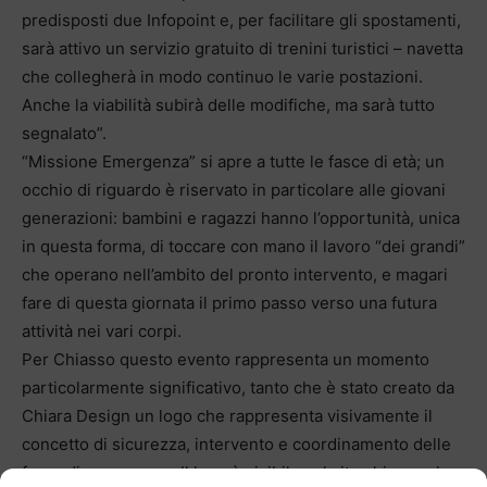
predisposti due Infopoint e, per facilitare gli spostamenti,
sarà attivo un servizio gratuito di trenini turistici – navetta
che collegherà in modo continuo le varie postazioni.
Anche la viabilità subirà delle modifiche, ma sarà tutto
segnalato”.
“Missione Emergenza” si apre a tutte le fasce di età; un
occhio di riguardo è riservato in particolare alle giovani
generazioni: bambini e ragazzi hanno l’opportunità, unica
in questa forma, di toccare con mano il lavoro “dei grandi”
che operano nell’ambito del pronto intervento, e magari
fare di questa giornata il primo passo verso una futura
attività nei vari corpi.
Per Chiasso questo evento rappresenta un momento
particolarmente significativo, tanto che è stato creato da
Chiara Design un logo che rappresenta visivamente il
concetto di sicurezza, intervento e coordinamento delle
forze di emergenza. Il logo è visibile sul sito chiasso.ch