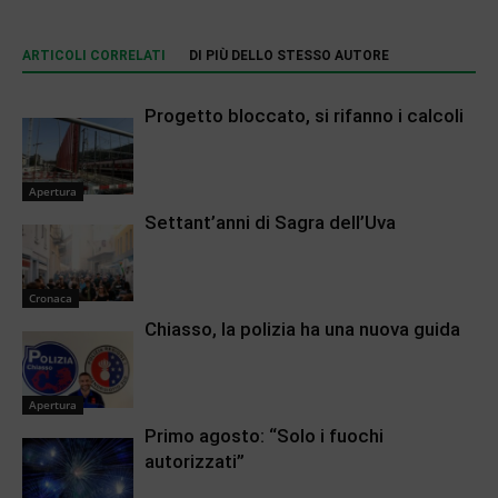
ARTICOLI CORRELATI
DI PIÙ DELLO STESSO AUTORE
Progetto bloccato, si rifanno i calcoli
Apertura
Settant’anni di Sagra dell’Uva
Cronaca
Chiasso, la polizia ha una nuova guida
Apertura
Primo agosto: “Solo i fuochi
autorizzati”