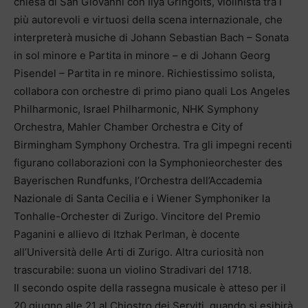
chiesa di San Giovanni con Ilya Gringolts, violinista tra i
più autorevoli e virtuosi della scena internazionale, che
interpreterà musiche di Johann Sebastian Bach – Sonata
in sol minore e Partita in minore – e di Johann Georg
Pisendel – Partita in re minore. Richiestissimo solista,
collabora con orchestre di primo piano quali Los Angeles
Philharmonic, Israel Philharmonic, NHK Symphony
Orchestra, Mahler Chamber Orchestra e City of
Birmingham Symphony Orchestra. Tra gli impegni recenti
figurano collaborazioni con la Symphonieorchester des
Bayerischen Rundfunks, l’Orchestra dell’Accademia
Nazionale di Santa Cecilia e i Wiener Symphoniker la
Tonhalle-Orchester di Zurigo. Vincitore del Premio
Paganini e allievo di Itzhak Perlman, è docente
all’Università delle Arti di Zurigo. Altra curiosità non
trascurabile: suona un violino Stradivari del 1718.
Il secondo ospite della rassegna musicale è atteso per il
20 giugno alle 21 al Chiostro dei Serviti, quando si esibirà