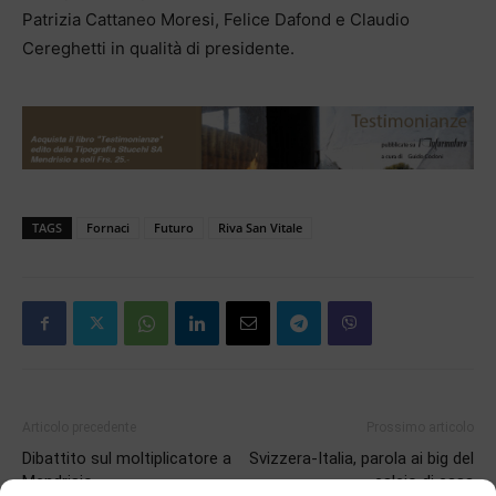
Patrizia Cattaneo Moresi, Felice Dafond e Claudio
Cereghetti in qualità di presidente.
TAGS
Fornaci
Futuro
Riva San Vitale
Articolo precedente
Prossimo articolo
Dibattito sul moltiplicatore a
Svizzera-Italia, parola ai big del
Mendrisio
calcio di casa