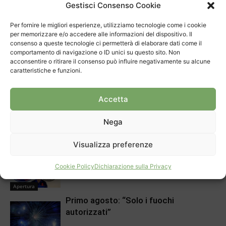
Gestisci Consenso Cookie
Per fornire le migliori esperienze, utilizziamo tecnologie come i cookie
ARTICOLI CORRELATI
DI PIÙ DELLO STESSO AUTORE
per memorizzare e/o accedere alle informazioni del dispositivo. Il
consenso a queste tecnologie ci permetterà di elaborare dati come il
comportamento di navigazione o ID unici su questo sito. Non
Progetto bloccato, si rifanno i calcoli
acconsentire o ritirare il consenso può influire negativamente su alcune
caratteristiche e funzioni.
Apertura
Accetta
Settant’anni di Sagra dell’Uva
Nega
Cronaca
Visualizza preferenze
Chiasso, la polizia ha una nuova guida
Cookie Policy
Dichiarazione sulla Privacy
Apertura
Primo agosto: “Solo i fuochi
autorizzati”