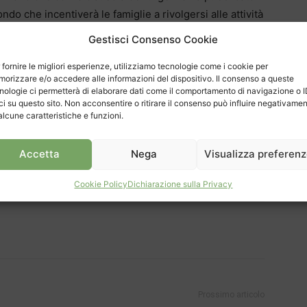
do che incentiverà le famiglie a rivolgersi alle attività
Gestisci Consenso Cookie
 fornire le migliori esperienze, utilizziamo tecnologie come i cookie per
orizzare e/o accedere alle informazioni del dispositivo. Il consenso a queste
nologie ci permetterà di elaborare dati come il comportamento di navigazione o 
ci su questo sito. Non acconsentire o ritirare il consenso può influire negativame
alcune caratteristiche e funzioni.
Accetta
Nega
Visualizza preferen
Cookie Policy
Dichiarazione sulla Privacy
Prossimo articolo