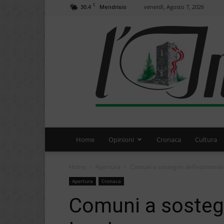
C
30.4
venerdì, Agosto 7, 2026
Mendrisio
Home
Opinioni
Cronaca
Cultura
Home
Apertura
Comuni a sostegno dell’economia 
Apertura
Cronaca
Comuni a sosteg