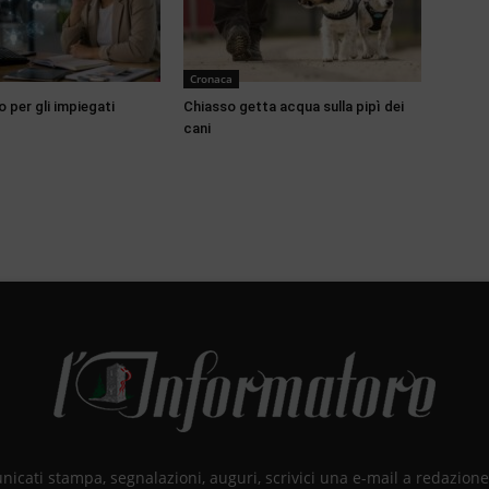
Cronaca
o per gli impiegati
Chiasso getta acqua sulla pipì dei
cani
unicati stampa, segnalazioni, auguri, scrivici una e-mail a redazio