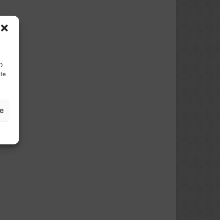
ID
nte
ze