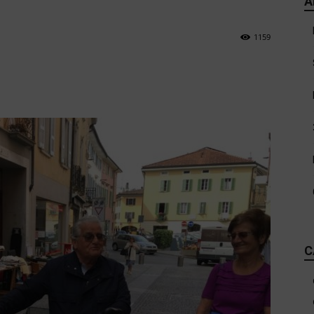
A
1159
C