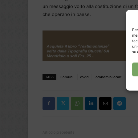
un messaggio volto alla costituzione di un fon
che operano in paese.
Per
mem
tec
uni
su 
TAGS
Comuni
covid
economia locale
Articolo precedente