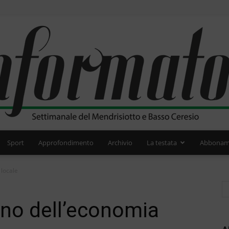
Sport
Approfondimento
Archivio
La testata
Abbonam
L'Informatore
locale
no dell’economia