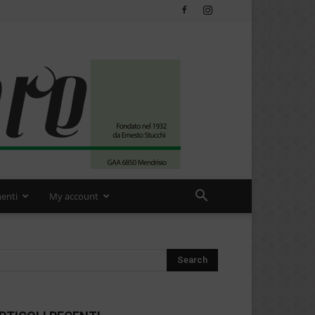
enti
My account