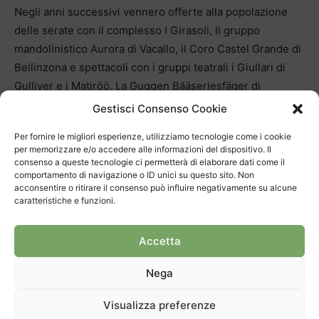
Negli anni successivi vennero offerte alla popolazione
delle serate con il complesso I Girasoli, Il gruppo
mandolinistico Aurora di Vacallo, il Coro Castel Grande di
Bellinzona e spettacoli con i gruppi teatrali i Giullari di
Gulliver e i Matiröö. La Guggen Bääseriesfäger di
Harpolingen arrivò a Balerna nel 2013 per accompagnare
Gestisci Consenso Cookie
il corteo mascherato dei bambini delle scuole elementari.
Per fornire le migliori esperienze, utilizziamo tecnologie come i cookie
per memorizzare e/o accedere alle informazioni del dispositivo. Il
Passo dopo passo si è arrivati a festeggiare i 40 anni di
consenso a queste tecnologie ci permetterà di elaborare dati come il
comportamento di navigazione o ID unici su questo sito. Non
attività. Per sottolineare l’evento, all’inizio dell’anno è
acconsentire o ritirare il consenso può influire negativamente su alcune
stata organizzata una serata speciale: una godenda di
caratteristiche e funzioni.
formaggi! Il ricavato è stato devoluto a due associazioni di
Balerna: l’Associazione Acqua e Miele, coordinata da
Accetta
Egidio Cescato e l’Associazione Esperance Acti,
coordinata da Ivan Schick; alle due associazioni sono stati
Nega
versati 5000 franchi.
Visualizza preferenze
Durante questi 40 anni il Carnevale Benefico La