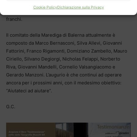
Marediga, grazie soprattutto alla generosità della
Cookie Policy
Dichiarazione sulla Privacy
popolazione, ha donato in beneficenza oltre 300’000
franchi.
Il comitato della Marediga di Balerna attualmente è
composto da Marco Bernasconi, Silva Allevi, Giovanni
Fattorini, Franco Rigamonti, Domiziano Zambello, Mauro
Ciriello, Silvano Degiorgi, Nicholas Felappi, Norberto
Riva, Giovanni Mandelli, Cornelio Valsangiacomo e
Gerardo Manzoni. L’augurio è che continui ad operare
ancora per i prossimi anni, con il medesimo obiettivo:
“Aiutateci ad aiutare”.
G.C.