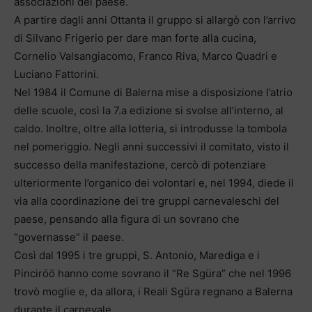
associazioni del paese.
A partire dagli anni Ottanta il gruppo si allargò con l’arrivo
di Silvano Frigerio per dare man forte alla cucina,
Cornelio Valsangiacomo, Franco Riva, Marco Quadri e
Luciano Fattorini.
Nel 1984 il Comune di Balerna mise a disposizione l’atrio
delle scuole, così la 7.a edizione si svolse all’interno, al
caldo. Inoltre, oltre alla lotteria, si introdusse la tombola
nel pomeriggio. Negli anni successivi il comitato, visto il
successo della manifestazione, cercò di potenziare
ulteriormente l’organico dei volontari e, nel 1994, diede il
via alla coordinazione dei tre gruppi carnevaleschi del
paese, pensando alla figura di un sovrano che
“governasse” il paese.
Così dal 1995 i tre gruppi, S. Antonio, Marediga e i
Pinciröö hanno come sovrano il “Re Sgüra” che nel 1996
trovò moglie e, da allora, i Reali Sgüra regnano a Balerna
durante il carnevale.