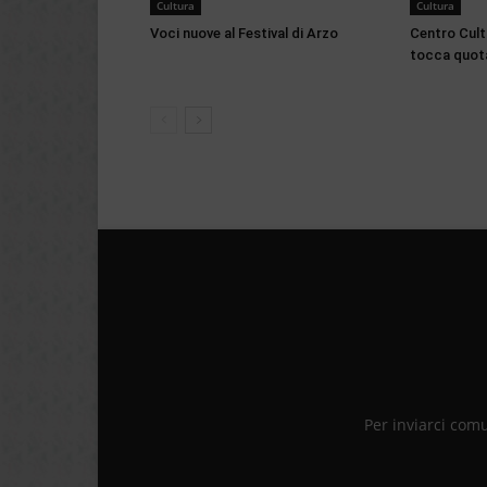
Cultura
Cultura
Voci nuove al Festival di Arzo
Centro Cultu
tocca quota
Per inviarci com