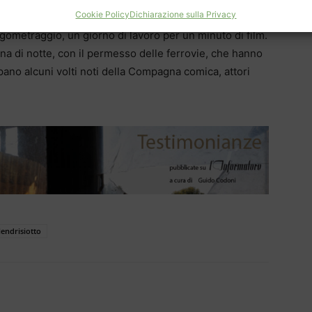
Cookie Policy
Dichiarazione sulla Privacy
gometraggio, un giorno di lavoro per un minuto di film.
’una di notte, con il permesso delle ferrovie, che hanno
cipano alcuni volti noti della Compagna comica, attori
endrisiotto