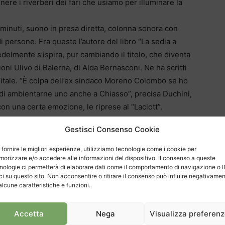
ere i riverberi dei fari che usiamo per illuminare la
0 minuti, suono in presa diretta, colonna sonora con
 persone. Fra queste l’autore del libro “La sedia a
 fedelmente s’ispira, pur cambiando il titolo, che diventa
zioni Ulivo di Balerna, di Alda Bernasconi. Ne ha scritti
 Vitale. “È colpa dell’ex sindaco Moreno Colombo se ho
rmi di ambientarne uno anche a Chiasso”, precisa Duchini,
on una certa emozione, le riprese al “Laciott”.
ito, visto che il giallo è ambientato a Casa Giardino.
Gestisci Consenso Cookie
 fornire le migliori esperienze, utilizziamo tecnologie come i cookie per
sa anziani della città sarebbe stato poco delicato girare
orizzare e/o accedere alle informazioni del dispositivo. Il consenso a queste
nologie ci permetterà di elaborare dati come il comportamento di navigazione o 
 un sabato e una domenica a Mendrisio, in un locale dell’
ci su questo sito. Non acconsentire o ritirare il consenso può influire negativame
, trasformato appunto dai VAM in casa per anziani. Ma
alcune caratteristiche e funzioni.
iro”, finite le riprese, è rimasta appesa sulla porta,
rsi uffici comunali e cantonali hanno ricevuto numerose
Accetta
Nega
Visualizza preferen
o che lì si fosse accasata Exit, la nota agenzia della