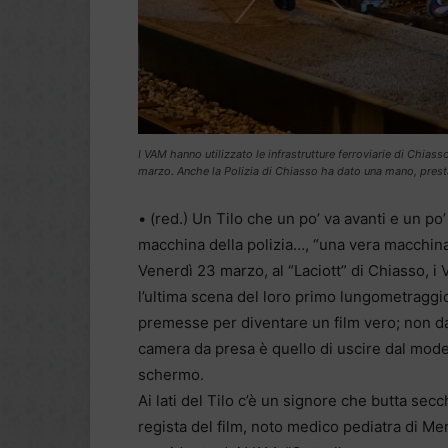
I VAM hanno utilizzato le infrastrutture ferroviarie di Chias
marzo. Anche la Polizia di Chiasso ha dato una mano, pres
• (red.) Un Tilo che un po’ va avanti e un po’
macchina della polizia…, “una vera macchina 
Venerdì 23 marzo, al “Laciott” di Chiasso, i
l’ultima scena del loro primo lungometraggio.
premesse per diventare un film vero; non da f
camera da presa è quello di uscire dal mode
schermo.
Ai lati del Tilo c’è un signore che butta se
regista del film, noto medico pediatra di M