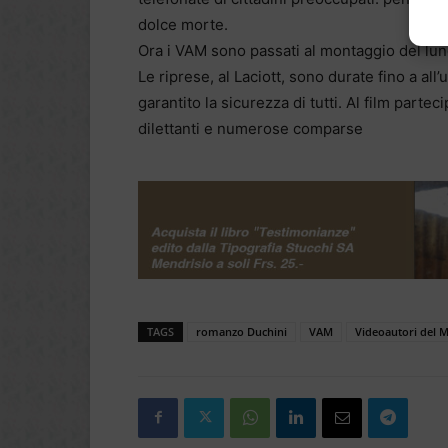
dolce morte.
Ora i VAM sono passati al montaggio del lun
Le riprese, al Laciott, sono durate fino a all
garantito la sicurezza di tutti. Al film parte
dilettanti e numerose comparse
TAGS
romanzo Duchini
VAM
Videoautori del M