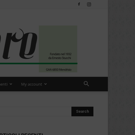
enti
My account