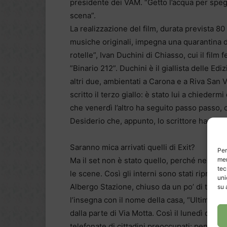
presidente dei VAM. “Getto l’acqua per spegn
scena”.
La realizzazione del film, durata prevista 8
musiche originali, impegna una quarantina di
rotelle”, Ivan Duchini di Chiasso, cui il film
”Binario 212”. Duchini è il giallista delle Edi
altri due, ambientati a Carona e a Riva San
scritto il terzo giallo: è stato lui a chiede
che venerdì l’altro ha seguito passo passo, c
Desiderio che, appunto, lo scrittore ha esaud
Saranno mica arrivati quelli di Exit?
Per
Ma il set non è stato quello, perché nella ca
mem
tec
le scene. Così gli interni sono stati ripresi
uni
Albergo Stazione, chiuso da un po’ di tempo
su 
l’insegna con il nome della casa, “Ultimo resp
dalla parte di Via Motta. Così il lunedì dive
telefonate di cittadini preoccupati: pensavan