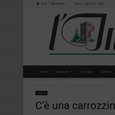
C
21.8
sabato, Agosto 8, 2026
Mendrisio
Home
Opinioni
Cronaca
Cultura
Home
Cultura
C’è una carrozzina fra i binari
Cultura
C’è una carrozzina