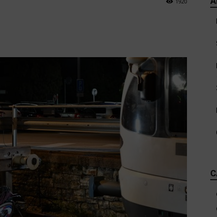
A
1920
C