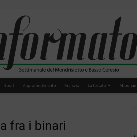
Sport
Approfondimento
Archivio
La testata
Abbonam
L'Informatore
 fra i binari