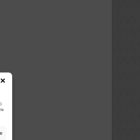
ID
nte
ze