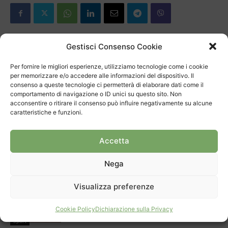
Gestisci Consenso Cookie
Articolo precedente
Prossimo articolo
Per fornire le migliori esperienze, utilizziamo tecnologie come i cookie
Dalla radio alla luce
Verso e dentro il Neorealismo
per memorizzare e/o accedere alle informazioni del dispositivo. Il
consenso a queste tecnologie ci permetterà di elaborare dati come il
comportamento di navigazione o ID unici su questo sito. Non
acconsentire o ritirare il consenso può influire negativamente su alcune
ARTICOLI CORRELATI
DI PIÙ DELLO STESSO AUTORE
caratteristiche e funzioni.
Delli Carri sposa il Mendrisio
Accetta
Nega
Sport
Eric Huanca Quispe conquista il titolo
Visualizza preferenze
svizzero
Cookie Policy
Dichiarazione sulla Privacy
Sport