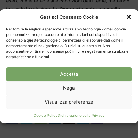
esercizi e le terapie alle condizioni dell’utente, mettendo
in risalto la relazione tra l’approccio motorio e quello
cognitivo; l’obiettivo è di mantenere il più a lungo
Gestisci Consenso Cookie
possibile la salute fisica e mentale, vigilando su se stessi,
Per fornire le migliori esperienze, utilizziamo tecnologie come i cookie
sulla propria consapevolezza, tenendo d’occhio,
per memorizzare e/o accedere alle informazioni del dispositivo. Il
consenso a queste tecnologie ci permetterà di elaborare dati come il
nell’avanzare degli anni, le risorse residue.
comportamento di navigazione o ID unici su questo sito. Non
acconsentire o ritirare il consenso può influire negativamente su alcune
caratteristiche e funzioni.
Accetta
Nega
TAGS
ACD
Cure a domicilio
Spitec
Spitex
Visualizza preferenze
Cookie Policy
Dichiarazione sulla Privacy