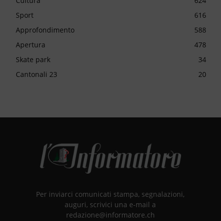
Cultura
624
Sport
616
Approfondimento
588
Apertura
478
Skate park
34
Cantonali 23
20
Per inviarci comunicati stampa, segnalazioni,
auguri, scrivici una e-mail a
redazione@informatore.ch