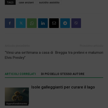
TAGS
case anziani
suicidio assistito
Articolo precedente
Prossimo articolo
“Vinsi una settimana a casa di
Breggia tra prelievi e malumori
Elvis Presley”
ARTICOLI CORRELATI
DI PIÙ DELLO STESSO AUTORE
Isole galleggianti per curare il lago
Approfondimento