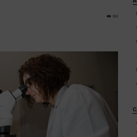
A
302
C