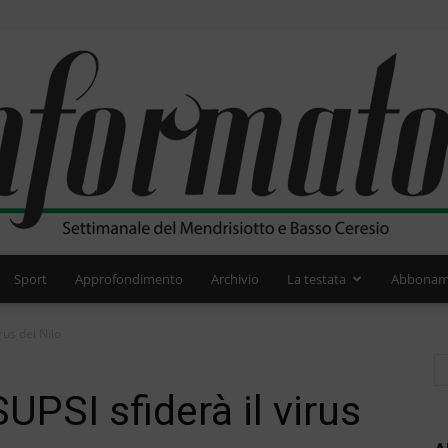
Sport
Approfondimento
Archivio
La testata
Abbonam
L'Informatore
rus del Nilo
UPSI sfiderà il virus