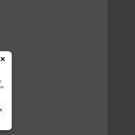
ID
nte
ze