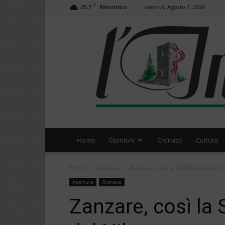
C
25.7
venerdì, Agosto 7, 2026
Mendrisio
Home
Opinioni
Cronaca
Cultura
Home
Apertura
Zanzare, così la SUPSI sfiderà il vi
Apertura
Cronaca
Zanzare, così la S