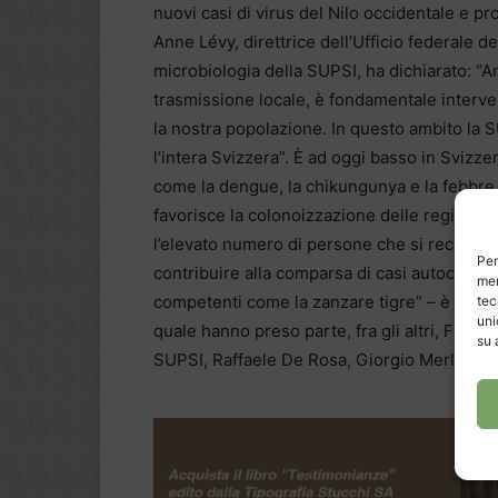
nuovi casi di virus del Nilo occidentale e pro
Anne Lévy, direttrice dell’Ufficio federale del
microbiologia della SUPSI, ha dichiarato: “A
trasmissione locale, è fondamentale inter
la nostra popolazione. In questo ambito la 
l’intera Svizzera”. È ad oggi basso in Svizzer
come la dengue, la chikungunya e la febbre 
favorisce la colonoizzazione delle regioni sv
l’elevato numero di persone che si reca in l
Per
contribuire alla comparsa di casi autoctoni i
mem
competenti come la zanzare tigre” – è stato 
tec
uni
quale hanno preso parte, fra gli altri, France
su 
SUPSI, Raffaele De Rosa, Giorgio Merlani e 