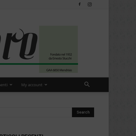
enti
My account