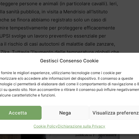
teggere persone e animali (in particolare cavalli). Ieri,
la sanità pubblica, in visita a Mendrisio all’Istituto
nche se finora abbiamo registrato solo un caso di
venire tempestivamente per proteggere efficacemente
SUPSI svolge un lavoro preventivo essenziale per
a il rischio di casi autoctoni di malattie dalle zanzare,
Zika. Tuttavia “l’aumento delle temperature globali che
izzere da parte di vettori artropodi (zanzare) e
Gestisci Consenso Cookie
uoghi in cui tali malattie sono endemiche, potrebbe
 fornire le migliori esperienze, utilizziamo tecnologie come i cookie per
n Svizzera, a causa della presenza di vettori
orizzare e/o accedere alle informazioni del dispositivo. Il consenso a queste
evidenziato ieri durante l’incontro stampa. Incontro al
nologie ci permetterà di elaborare dati come il comportamento di navigazione o 
ci su questo sito. Non acconsentire o ritirare il consenso può influire negativame
sco Origgi, direttore dell’Istituto microbiologia della
alcune caratteristiche e funzioni.
Luca Bacciarini.
Accetta
Nega
Visualizza preferen
Cookie Policy
Dichiarazione sulla Privacy