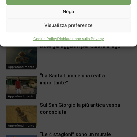
La Festa della Musica: su il
Edificabilità da limitare a
volume a Mendrisio
Mendrisio
Nega
Visualizza preferenze
ARTICOLI CORRELATI
DI PIÙ DELLO STESSO AUTORE
Cookie Policy
Dichiarazione sulla Privacy
Isole galleggianti per curare il lago
Approfondimento
“La Santa Lucia è una realtà
importante”
Approfondimento
Sul San Giorgio la più antica vespa
conosciuta
Approfondimento
“Le 4 stagioni” sono un murale