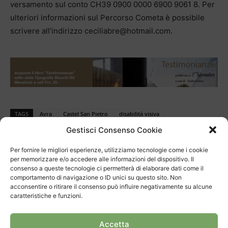
versamento sul conto CH39 0900 0000 6900 9061 8. Per
ulteriori informazioni sul Percorso Cometa è possibile
scrivere all’indirizzo ceciliabre@hotmail.com.
TAGS
Avra
Castel San Pietro
disabilità visiva
Percorso Cometa
Gestisci Consenso Cookie
Per fornire le migliori esperienze, utilizziamo tecnologie come i cookie
per memorizzare e/o accedere alle informazioni del dispositivo. Il
consenso a queste tecnologie ci permetterà di elaborare dati come il
comportamento di navigazione o ID unici su questo sito. Non
acconsentire o ritirare il consenso può influire negativamente su alcune
caratteristiche e funzioni.
Articolo precedente
Prossimo articolo
Accetta