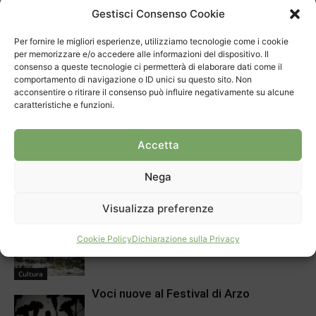
Mendrisio
Gestisci Consenso Cookie
Per fornire le migliori esperienze, utilizziamo tecnologie come i cookie
ARTICOLI CORRELATI
DI PIÙ DELLO STESSO AUTORE
per memorizzare e/o accedere alle informazioni del dispositivo. Il
consenso a queste tecnologie ci permetterà di elaborare dati come il
comportamento di navigazione o ID unici su questo sito. Non
30 anni per il Mulino di Bruzella
acconsentire o ritirare il consenso può influire negativamente su alcune
caratteristiche e funzioni.
Cultura
Accetta
Aprire spiragli ai più piccoli
Nega
Cultura
Visualizza preferenze
Dieci anni di parco archeologico a
Cookie Policy
Dichiarazione sulla Privacy
Tremona
Cultura
Voci nuove al Festival di Arzo