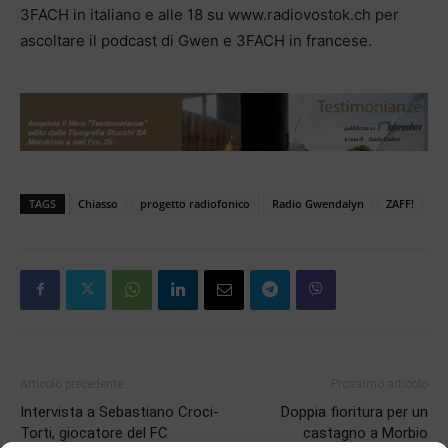
3FACH in italiano e alle 18 su www.radiovostok.ch per
ascoltare il podcast di Gwen e 3FACH in francese.
TAGS
Chiasso
progetto radiofonico
Radio Gwendalyn
ZAFF!
Articolo precedente
Prossimo articolo
Intervista a Sebastiano Croci-
Doppia fioritura per un
Torti, giocatore del FC
castagno a Morbio