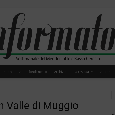
Sport
Approfondimento
Archivio
La testata
Abbonam
L'Informatore
n Valle di Muggio