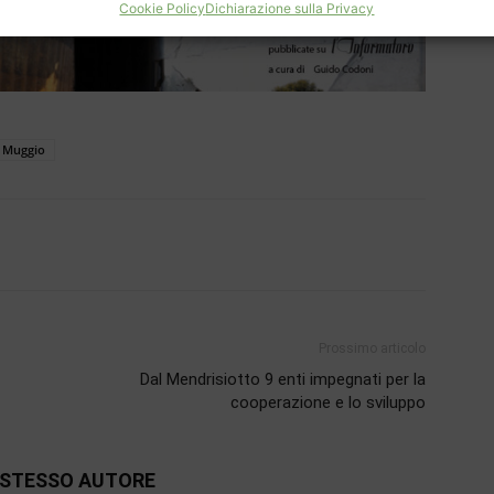
Cookie Policy
Dichiarazione sulla Privacy
i Muggio
Prossimo articolo
Dal Mendrisiotto 9 enti impegnati per la
cooperazione e lo sviluppo
O STESSO AUTORE