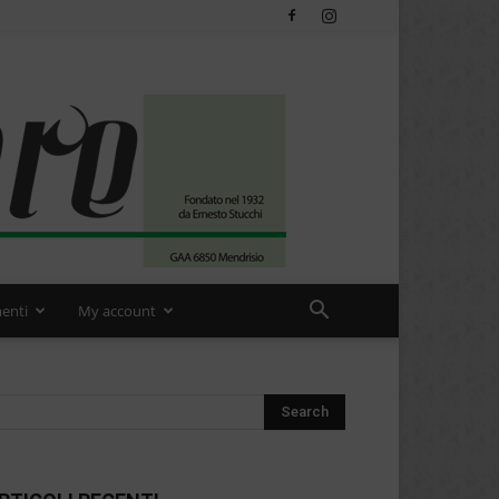
enti
My account