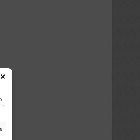
ID
nte
ze