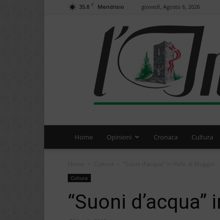
C
35.8
giovedì, Agosto 6, 2026
Mendrisio
Home
Opinioni
Cronaca
Cultura
Home
Cultura
“Suoni d’acqua” in Valle di Muggio
Cultura
“Suoni d’acqua” i