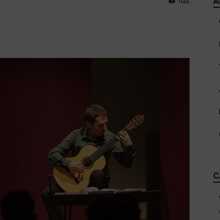
A
1666
C