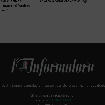
’aldilà: l’attività
Ad Arzo la narrazione apre spiragli
 Travaini nell'”Archivio
inese”
unicati stampa, segnalazioni, auguri, scrivici una e-mail a redazio
Gli altri nostri recapiti sono:
Telefono:
091 646 11 53