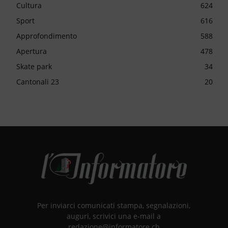
Cultura
624
Sport
616
Approfondimento
588
Apertura
478
Skate park
34
Cantonali 23
20
Per inviarci comunicati stampa, segnalazioni,
auguri, scrivici una e-mail a
redazione@informatore.ch