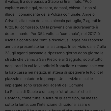
il valico, lì a due passi, a Stabio si tira il fiato. “Può
capitare anche qui, stasera, domani, chissà…” non si
illude il comandante della Polizia comunale, Angelo
Crivelli, alla testa della sua piccola pattuglia, 7 agenti in
tutto, lui compreso. Ma la prevenzione sicuramente è
determinante. Per 354 volte la “comunale”, nel 2017, è
uscita a controllare “enti a rischio”, si legge nel rapporto
annuale presentato ieri alla stampa. In servizio dalle 7 alle
23, gli agenti passano e ripassano giorno dopo giorno le
strade che vanno a San Pietro e al Gaggiolo, soprattutto
negli orari in cui le venditrici frontaliere restano sole con
la loro cassa nei negozi, in attesa di spegnere le luci del
piazzale e chiudere le pompe. Un servizio di cui le
impiegate sono grate agli agenti del Comune.
La Polizia di Stabio è un corpo “strutturato” che il
Cantone, come tutte le altre di questo tipo, ha messo
sotto la lente, con l’intenzione di razionalizzare e
concentrare il lavoro delle forze di sicurezza, favorendo i