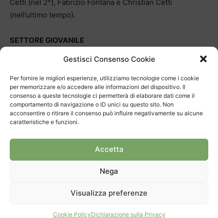
Cetti (nel 2°), Fabrizio Fontana e Christian Cetti
(nell’ultimo tempo).
SETTORE GIOVANILE
Per quanto riguarda il settore giovanile pochi giorni prima
Gestisci Consenso Cookie
della pausa natalizia sono scesi sul ghiaccio, per un
confronto che si è risolto con una rotonda vittoria, i Mini
Per fornire le migliori esperienze, utilizziamo tecnologie come i cookie
per memorizzare e/o accedere alle informazioni del dispositivo. Il
A che hanno sconfitto per 10-0 l’Innerschwyz Future.
consenso a queste tecnologie ci permetterà di elaborare dati come il
Davide Praderio (3 reti), Nicolo Galeone, Giovanni Ortelli
comportamento di navigazione o ID unici su questo sito. Non
acconsentire o ritirare il consenso può influire negativamente su alcune
(3 reti), Fabio Zen, Jacques Lelais e Alessandro Thomas
caratteristiche e funzioni.
Livi i marcatori di questo successo rossoblù.
Accetta
Nega
Visualizza preferenze
TAGS
HC Chiasso
hockey
TIG 2018
Cookie Policy
Dichiarazione sulla Privacy