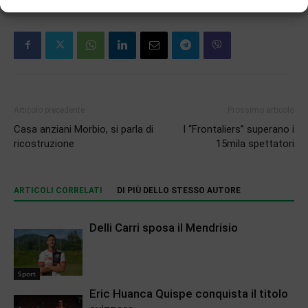
Articolo precedente
Prossimo articolo
Casa anziani Morbio, si parla di
I “Frontaliers” superano i
ricostruzione
15mila spettatori
ARTICOLI CORRELATI
DI PIÙ DELLO STESSO AUTORE
Delli Carri sposa il Mendrisio
Sport
Eric Huanca Quispe conquista il titolo