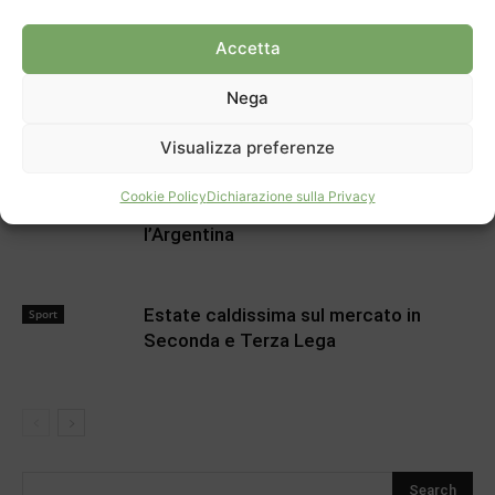
Accetta
Sport
Nega
Svizzera: il Mondiale finisce qui
Sport
Visualizza preferenze
Cookie Policy
Dichiarazione sulla Privacy
La Svizzera scrive la storia, ora c’è
Sport
l’Argentina
Estate caldissima sul mercato in
Sport
Seconda e Terza Lega