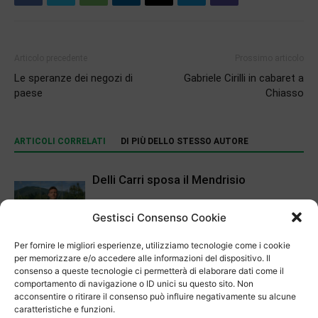
Articolo precedente
Prossimo articolo
Le speranze dei negozi di
Gabriele Cirilli in cabaret a
paese
Chiasso
ARTICOLI CORRELATI
DI PIÙ DELLO STESSO AUTORE
Delli Carri sposa il Mendrisio
Gestisci Consenso Cookie
Sport
Per fornire le migliori esperienze, utilizziamo tecnologie come i cookie
Eric Huanca Quispe conquista il titolo
per memorizzare e/o accedere alle informazioni del dispositivo. Il
svizzero
consenso a queste tecnologie ci permetterà di elaborare dati come il
comportamento di navigazione o ID unici su questo sito. Non
Sport
acconsentire o ritirare il consenso può influire negativamente su alcune
caratteristiche e funzioni.
Mendrisio subito convincente