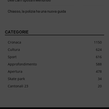
Delli Carri sposa il Mendrisio
Chiasso, la polizia ha una nuova guida
CATEGORIE
Cronaca
1150
Cultura
624
Sport
616
Approfondimento
588
Apertura
478
Skate park
34
Cantonali 23
20