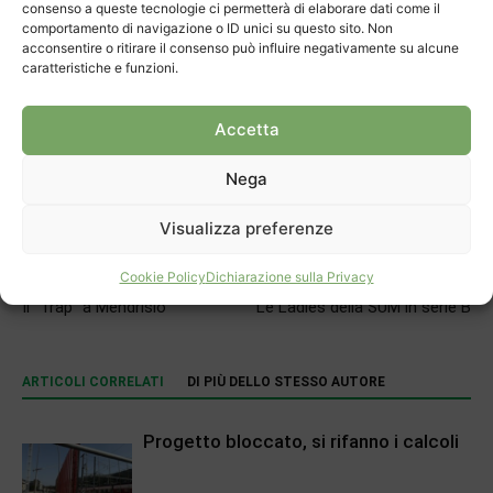
consenso a queste tecnologie ci permetterà di elaborare dati come il
comportamento di navigazione o ID unici su questo sito. Non
acconsentire o ritirare il consenso può influire negativamente su alcune
caratteristiche e funzioni.
Accetta
Nega
Visualizza preferenze
Cookie Policy
Dichiarazione sulla Privacy
Articolo precedente
Prossimo articolo
Il “Trap” a Mendrisio
Le Ladies della SUM in serie B
ARTICOLI CORRELATI
DI PIÙ DELLO STESSO AUTORE
Progetto bloccato, si rifanno i calcoli