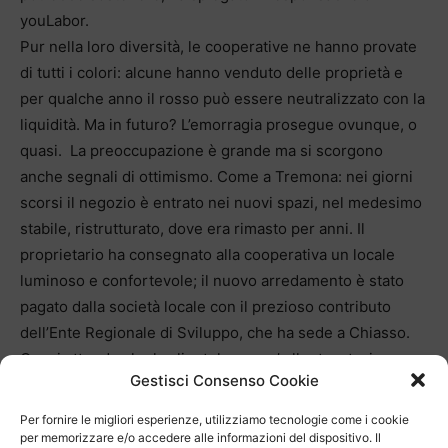
youLabor.
Pur nella loro diversità, le cooperative ne hanno provate
di tutti i colori: alcune hanno venduto delle proprietà e
per qualche anno il rosso può essere neutralizzato con la
liquidità. Ma in futuro? L’emorragia prosegue ovunque, o
quasi. La preoccupazione è grande ma si scorgono
anche segnali di ottimismo. Come a Tremona: nei giorni
scorsi il negozio è entrato nei nuovi spazi, nel medesimo
stabile, ristrutturato, dove era rimasto per anni. Il
proprietario ha consegnato alla cooperativa un locale
luminoso e confortevole; il nuovo arredamento è stato
pagato dalla società locale con il prezioso contributo
dell’Ente Regionale di Sviluppo, che ha sede a Chiasso.
Ora si attende che la clientela, un po’ allontanatasi
Gestisci Consenso Cookie
durante i lavori di ristrutturazione, torni a far la spesa nel
negozietto, dotato di un ottimo assortimento.
Per fornire le migliori esperienze, utilizziamo tecnologie come i cookie
per memorizzare e/o accedere alle informazioni del dispositivo. Il