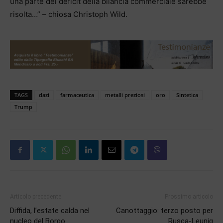
una parte del deficit della bilancia commerciale sarebbe
risolta…” – chiosa Christoph Wild.
TAGS
dazi
farmaceutica
metalli preziosi
oro
Sintetica
Trump
Articolo precedente
Prossimo articolo
Diffida, l’estate calda nel
Canottaggio: terzo posto per
nucleo del Borgo
Rusca-Leunig