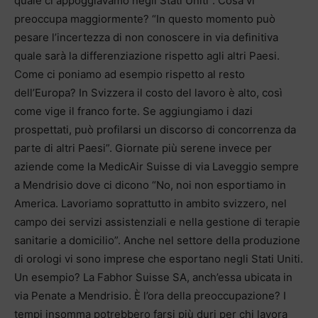
quale ci appoggiavamo negli Stati Uniti”. Cosa vi
preoccupa maggiormente? “In questo momento può
pesare l’incertezza di non conoscere in via definitiva
quale sarà la differenziazione rispetto agli altri Paesi.
Come ci poniamo ad esempio rispetto al resto
dell’Europa? In Svizzera il costo del lavoro è alto, così
come vige il franco forte. Se aggiungiamo i dazi
prospettati, può profilarsi un discorso di concorrenza da
parte di altri Paesi”. Giornate più serene invece per
aziende come la MedicAir Suisse di via Laveggio sempre
a Mendrisio dove ci dicono “No, noi non esportiamo in
America. Lavoriamo soprattutto in ambito svizzero, nel
campo dei servizi assistenziali e nella gestione di terapie
sanitarie a domicilio”. Anche nel settore della produzione
di orologi vi sono imprese che esportano negli Stati Uniti.
Un esempio? La Fabhor Suisse SA, anch’essa ubicata in
via Penate a Mendrisio. È l’ora della preoccupazione? I
tempi insomma potrebbero farsi più duri per chi lavora