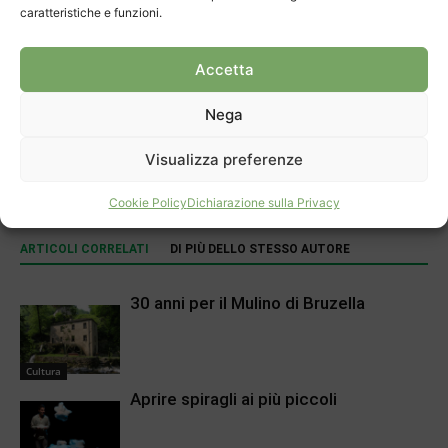
caratteristiche e funzioni.
Accetta
Nega
Articolo precedente
Prossimo articolo
Visualizza preferenze
FC Mendrisio, il 2024 si chiude
Chiasso e Mendrisio, i bilanci
al meglio
sforano
Cookie Policy
Dichiarazione sulla Privacy
ARTICOLI CORRELATI
DI PIÙ DELLO STESSO AUTORE
30 anni per il Mulino di Bruzella
Cultura
Aprire spiragli ai più piccoli