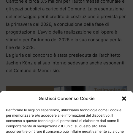
Cantone e circa 3.5 milioni per l’autorimessa comunale e
gli spazi pubblici a carico del Comune. La presentazione
del messaggio per il credito di costruzione è prevista per
la primavera del 2026, a conclusione della fase di
progettazione. L’avvio della realizzazione dell’opera è
stimato per l’autunno del 2026 e la sua consegna per la
fine del 2028.
La giuria del concorso è stata presieduta dall’architetto
Jachen Könz e al suo interno sedevano anche esponenti
del Comune di Mendrisio.
Gestisci Consenso Cookie
Per fornire le migliori esperienze, utilizziamo tecnologie come i cookie
per memorizzare e/o accedere alle informazioni del dispositivo. Il
TAGS
Pinacoteca Züst
progetto Apollonio
Rancate
consenso a queste tecnologie ci permetterà di elaborare dati come il
comportamento di navigazione o ID unici su questo sito. Non
acconsentire o ritirare il consenso può influire negativamente su alcune