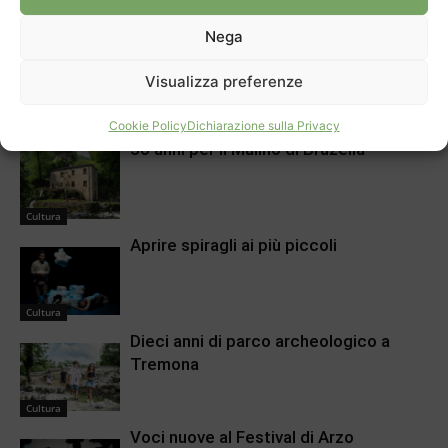
Punto insperato per il Chiasso
Il label Unesco sulle
che aspetta rinforzi
Processioni
Nega
Visualizza preferenze
ARTICOLI CORRELATI
DI PIÙ DELLO STESSO AUTORE
Cookie Policy
Dichiarazione sulla Privacy
30 anni per il Mulino di Bruzella
Cultura
Aprire spiragli ai più piccoli
Cultura
Dieci anni di parco archeologico a
Tremona
Cultura
Voci nuove al Festival di Arzo