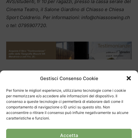
AVS/studenti, fr 10 per ragazzi, presso la cassa serale del
Cinema Teatro, il Salone Giardino di Chiasso e Chiesa
Sport Coldrerio. Per informazioni: info@chiassoswing.ch
o tel: 0795907720.
TAGS
Chiasso Swing Orchestra
Gestisci Consenso Cookie
Per fornire le migliori esperienze, utilizziamo tecnologie come i cookie
per memorizzare e/o accedere alle informazioni del dispositivo. Il
consenso a queste tecnologie ci permetterà di elaborare dati come il
comportamento di navigazione o ID unici su questo sito. Non
acconsentire o ritirare il consenso può influire negativamente su alcune
caratteristiche e funzioni.
Articolo precedente
Prossimo articolo
Accetta