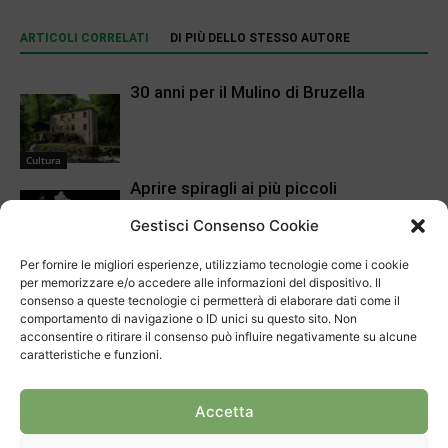
ARTICOLI CORRELATI
DI PIÙ DELLO STESSO AUTORE
30 anni per il Mulino di Bruzella
Cultura
Aprire spiragli ai più piccoli
Gestisci Consenso Cookie
Cultura
Per fornire le migliori esperienze, utilizziamo tecnologie come i cookie
Dieci anni di parco archeologico a
per memorizzare e/o accedere alle informazioni del dispositivo. Il
consenso a queste tecnologie ci permetterà di elaborare dati come il
Tremona
comportamento di navigazione o ID unici su questo sito. Non
acconsentire o ritirare il consenso può influire negativamente su alcune
Cultura
caratteristiche e funzioni.
Voci nuove al Festival di Arzo
Accetta
Cultura