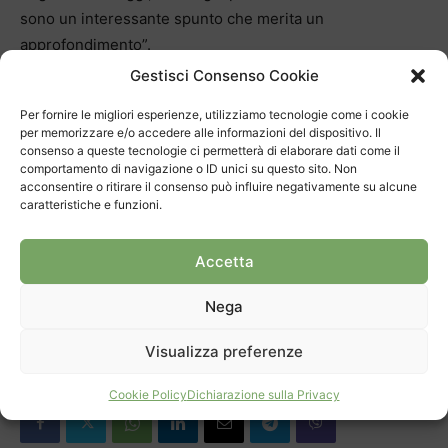
sono un interessante spunto che merita un
approfondimento”.
Gestisci Consenso Cookie
Sulle pagine www.ticinowine.ch e www.cantineaperte.ch
Per fornire le migliori esperienze, utilizziamo tecnologie come i cookie
si trovano tutte le informazioni sulle aziende che
per memorizzare e/o accedere alle informazioni del dispositivo. Il
partecipano alla manifestazione, gli orari di apertura e i
consenso a queste tecnologie ci permetterà di elaborare dati come il
comportamento di navigazione o ID unici su questo sito. Non
programmi di intrattenimenti previsti.
acconsentire o ritirare il consenso può influire negativamente su alcune
caratteristiche e funzioni.
Accetta
Nega
TAGS
Cantine aperte
luoghi
Mendrisiotto
vino
Visualizza preferenze
Cookie Policy
Dichiarazione sulla Privacy