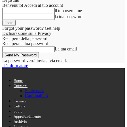
Registrati
Benvenuto! Accedi al tuo account
il tuo username
la tua password
Forgot your password? Get help
Dichiarazione sulla Privacy
Recupero della password
Recupera la tua password
La tua email
La password verrà inviata via email.
L'Informatore
Home
Opinioni
Skate park
Cantonali 23
Cronaca
Cultura
Sport
Approfondimento
Archivio
La testata