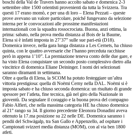
boschi della Val de Travers hanno accolto sabato e domenica 2-3
settembre oltre 1500 orientisti provenienti da tutta la Svizzera. Tra
questi 17 erano momò, e per una di loro – Elena Pezzati – queste
prove avevano un valore particolare, poiché fungevano da selezione
interna per le convocazioni alle prossime manifestazioni
internazionali con la squadra rossocrociata. Buona, anzi ottima, la
prima: sabato, nella prova media distanza al Bois de la Baume,
Elena si è infatti imposta in 27’37” sulle sue pari-età (D18).
Domenica invece, nella gara lunga distanza a Les Cernets, ha chiuso
quinta, con le quattro avversarie che l’hanno preceduta racchiuse
però in appena 1’10”. La premiazione teneva conto delle due gare, e
ha visto Elena conquistare un secondo posto complessivo dietro alla
vincitrice di domenica Eliane Deininger. I nomi dei selezionati
saranno diramanti in settimana.
Oltre a quella di Elena, la SCOM ha potuto festeggiare un’altra
vittoria prestigiosa: quella di Noëmi Cerny nella DAL. Noëmi si è
imposta sabato e ha chiuso seconda domenica: un risultato di grande
spessore per l’atleta, fine tecnica, già nel giro della Nazionale in
gioventù. Da segnalare il coraggio e la buona prova del compagno
Fabio Alfieri, che nella massima categoria HE ha chiuso domenica
al 21° rango su 34. Il giorno precedente Eleonora Donadini aveva
ottenuto la 17.ma posizione su 22 nelle DE. Domenica saranno i
pendii del Schwägalp, tra San Gallo e Appenzello, ad ospitare i
Campionati svizzeri media distanza (MOM), con al via ben 1800
atleti.