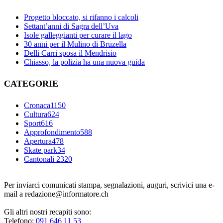
Progetto bloccato, si rifanno i calcoli
Settant’anni di Sagra dell’Uva
Isole galleggianti per curare il lago
30 anni per il Mulino di Bruzella
Delli Carri sposa il Mendrisio
Chiasso, la polizia ha una nuova guida
CATEGORIE
Cronaca
1150
Cultura
624
Sport
616
Approfondimento
588
Apertura
478
Skate park
34
Cantonali 23
20
Per inviarci comunicati stampa, segnalazioni, auguri, scrivici una e-
mail a redazione@informatore.ch
Gli altri nostri recapiti sono:
Telefono:
091 646 11 53