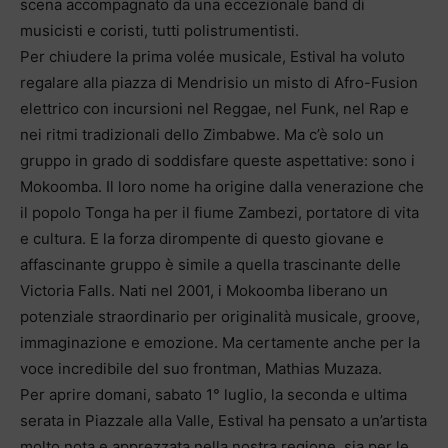
scena accompagnato da una eccezionale band di
musicisti e coristi, tutti polistrumentisti.
Per chiudere la prima volée musicale, Estival ha voluto
regalare alla piazza di Mendrisio un misto di Afro-Fusion
elettrico con incursioni nel Reggae, nel Funk, nel Rap e
nei ritmi tradizionali dello Zimbabwe. Ma c’è solo un
gruppo in grado di soddisfare queste aspettative: sono i
Mokoomba. Il loro nome ha origine dalla venerazione che
il popolo Tonga ha per il fiume Zambezi, portatore di vita
e cultura. E la forza dirompente di questo giovane e
affascinante gruppo è simile a quella trascinante delle
Victoria Falls. Nati nel 2001, i Mokoomba liberano un
potenziale straordinario per originalità musicale, groove,
immaginazione e emozione. Ma certamente anche per la
voce incredibile del suo frontman, Mathias Muzaza.
Per aprire domani, sabato 1° luglio, la seconda e ultima
serata in Piazzale alla Valle, Estival ha pensato a un’artista
molto nota e apprezzata nella nostra regione, sia per le