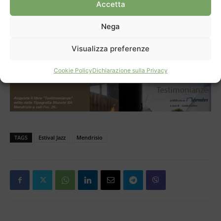
Accetta
epilogo indimenticabile!
Il 6, 7 e 8 luglio, Estival Jazz tornerà nella cornice storica
Nega
di Piazza della Riforma a Lugano.
Visualizza preferenze
Cookie Policy
Dichiarazione sulla Privacy
TAGS
Estival Jazz
Mendrisio