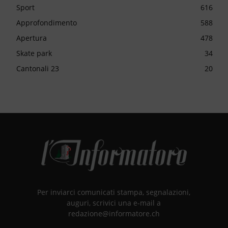
Sport
616
Approfondimento
588
Apertura
478
Skate park
34
Cantonali 23
20
Per inviarci comunicati stampa, segnalazioni,
auguri, scrivici una e-mail a
redazione@informatore.ch