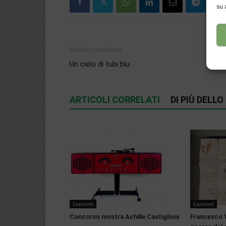
su 
Articolo precedente
Un cielo di tubi blu
ARTICOLI CORRELATI
DI PIÙ DELL
Concorsi
Concorsi
Concorso mostra Achille Castiglioni
Francesco Ve