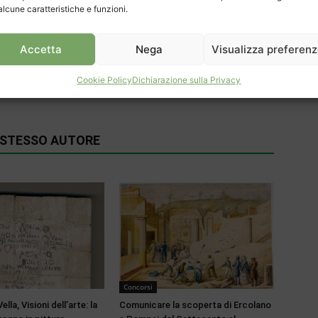
alcune caratteristiche e funzioni.
Accetta
Nega
Visualizza preferen
Prossimo articolo
Cookie Policy
Dichiarazione sulla Privacy
Riva U19 campione svizzero
O STESSO AUTORE
Concorsi
lla, Visioni dell’arte: la
Comunicare la scoperta di Ercolano