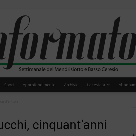
Sport
Approfondimento
Archivio
La testata
Abbonam
L'Informatore
ca d’artista
cchi, cinquant’anni