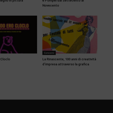
segno in pittura
e Pompei dal Settecento al
Novecento
Concorsi
 Cloclo
La Rinascente, 100 anni di creatività
d’impresa attraverso la grafica