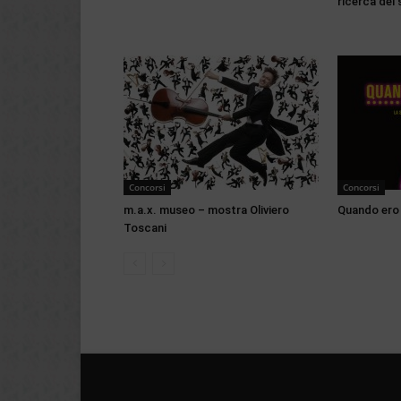
ricerca del 
Concorsi
Concorsi
m.a.x. museo – mostra Oliviero
Quando ero
Toscani