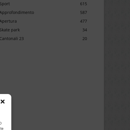
Sport
615
Approfondimento
587
Apertura
477
Skate park
34
Cantonali 23
20
ID
nte