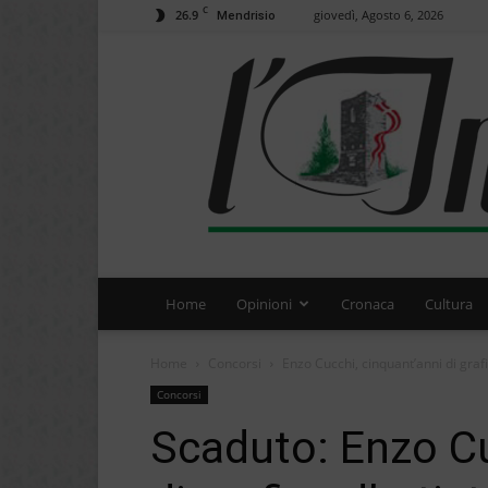
C
26.9
giovedì, Agosto 6, 2026
Mendrisio
Home
Opinioni
Cronaca
Cultura
Home
Concorsi
Enzo Cucchi, cinquant’anni di grafi
Concorsi
Scaduto: Enzo Cu