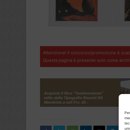
Attenzione! Il concorso/promozione è scad
Questa pagina è presente solo come archi
Per
mem
tec
uni