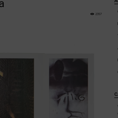
ta
A
2357
C