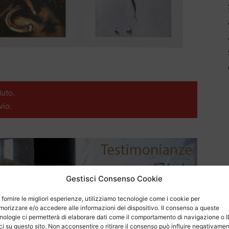
uto.
vio.
Gestisci Consenso Cookie
 fornire le migliori esperienze, utilizziamo tecnologie come i cookie per
orizzare e/o accedere alle informazioni del dispositivo. Il consenso a queste
nologie ci permetterà di elaborare dati come il comportamento di navigazione o 
ci su questo sito. Non acconsentire o ritirare il consenso può influire negativame