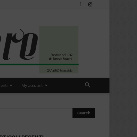
enti
My account