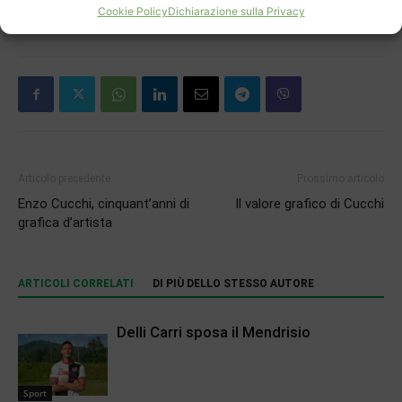
Cookie Policy
Dichiarazione sulla Privacy
TAGS
campione svizzero
Riva Basket U19
Articolo precedente
Prossimo articolo
Enzo Cucchi, cinquant’anni di
Il valore grafico di Cucchi
grafica d’artista
ARTICOLI CORRELATI
DI PIÙ DELLO STESSO AUTORE
Delli Carri sposa il Mendrisio
Sport