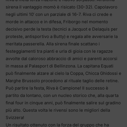
sirena il vantaggio momò è risicato (30-32). Capolavoro
negli ultimi 10’ con un parziale di 16-7. Riva ci crede e
morde in attacco e in difesa, Friborgo nel momento
decisivo perde la testa (tecnici a Jacquot e Delaquis per
proteste, antisportivo a Butty) e regala alle avversarie la
meritata passerella. Alla sirena finale scattano i
festeggiamenti tra pianti e urla di gioia con le ragazze
avvolte dal caloroso abbraccio di amici e parenti accorsi
in massa al Palasport di Bellinzona. La capitana Equati
può finalmente alzare al cielo la Coppa, Chicca Ghidossi e
Marghe Brussolo procedono al rituale taglio delle retine.
Può partire la festa, Riva è Campione! Il successo è
partito da lontano, con un nucleo storico che, alla quarta
final four in cinque anni, può finalmente salire sul gradino
più alto. Questa volta le rivensi sono le migliori della
Svizzera!
Un risultato ottenuto con la forza del gruppo che ha