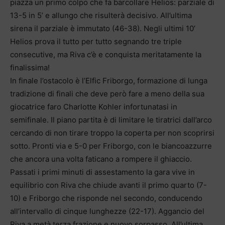
piazza un primo colpo che fa barcollare Helios: parziale di
13-5 in 5’ e allungo che risulterà decisivo. All’ultima
sirena il parziale è immutato (46-38). Negli ultimi 10’
Helios prova il tutto per tutto segnando tre triple
consecutive, ma Riva c’è e conquista meritatamente la
finalissima!
In finale l’ostacolo è l’Elfic Friborgo, formazione di lunga
tradizione di finali che deve però fare a meno della sua
giocatrice faro Charlotte Kohler infortunatasi in
semifinale. Il piano partita è di limitare le tiratrici dall’arco
cercando di non tirare troppo la coperta per non scoprirsi
sotto. Pronti via e 5-0 per Friborgo, con le biancoazzurre
che ancora una volta faticano a rompere il ghiaccio.
Passati i primi minuti di assestamento la gara vive in
equilibrio con Riva che chiude avanti il primo quarto (7-
10) e Friborgo che risponde nel secondo, conducendo
all’intervallo di cinque lunghezze (22-17). Aggancio del
Riva a metà terza frazione e nuovo sorpasso. All’ultima