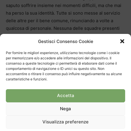
saputo soffrire insieme nei momenti difficili, ma che mai
ha perso la sua identità. Tutte si sono messe al servizio
delle altre per il bene comune, rinunciando a volte a
qualcosa di personale. Nessuna delle squadre presenti
ha potuto ruotare 11 giocatrici senza che il rendimento
Gestisci Consenso Cookie
della squadra subisse scossoni. Ancora una volta le
scelte della società del presidente Markesch hanno
Per fornire le migliori esperienze, utilizziamo tecnologie come i cookie
per memorizzare e/o accedere alle informazioni del dispositivo. Il
pagato dividendi, segno che la strada intrapresa è quella
consenso a queste tecnologie ci permetterà di elaborare dati come il
giusta. L’anno scorso titolo U14 e Coppa Svizzera con la
comportamento di navigazione o ID unici su questo sito. Non
serie A, quest’anno titolo U19: sì il duro lavoro paga! E
acconsentire o ritirare il consenso può influire negativamente su alcune
caratteristiche e funzioni.
dietro le neo campionesse svizzere il movimento
giovanile è vivo e promette molto bene!
Accetta
Nega
Visualizza preferenze