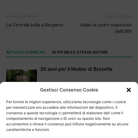
Articolo precedente
Prossimo articolo
La Centrale brilla a Bergamo
Addio al cedro maestoso
dell’OBV
ARTICOLI CORRELATI
DI PIÙ DELLO STESSO AUTORE
30 anni per il Mulino di Bruzella
Gestisci Consenso Cookie
Cultura
Aprire spiragli ai più piccoli
Per fornire le migliori esperienze, utilizziamo tecnologie come i cookie
per memorizzare e/o accedere alle informazioni del dispositivo. Il
consenso a queste tecnologie ci permetterà di elaborare dati come il
comportamento di navigazione o ID unici su questo sito. Non
Cultura
acconsentire o ritirare il consenso può influire negativamente su alcune
Dieci anni di parco archeologico a
caratteristiche e funzioni.
Tremona