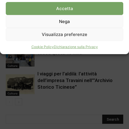
Accetta
Cultura
Voci nuove al Festival di Arzo
Nega
Visualizza preferenze
Cultura
Centro Culturale Chiasso, il pubblico
Cookie Policy
Dichiarazione sulla Privacy
tocca quota 40 mila
Cultura
I viaggi per l’aldilà: l’attività
dell’impresa Travaini nell'”Archivio
Storico Ticinese”
Cultura