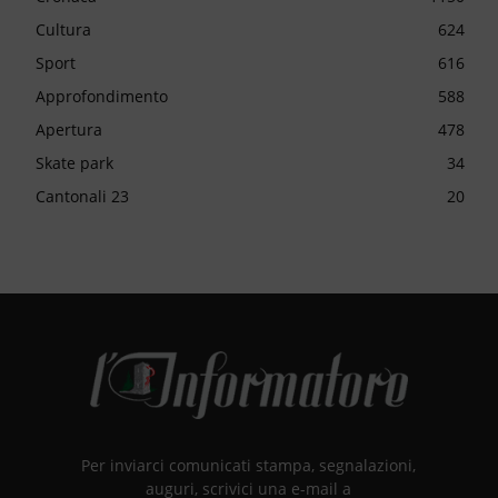
Cultura
624
Sport
616
Approfondimento
588
Apertura
478
Skate park
34
Cantonali 23
20
Per inviarci comunicati stampa, segnalazioni,
auguri, scrivici una e-mail a