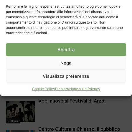
Per fornire le migliori esperienze, utilizziamo tecnologie come i cookie
per memorizzare e/o accedere alle informazioni del dispositivo. Il
30 anni per il Mulino di Bruzella
consenso a queste tecnologie ci permetterà di elaborare dati come il
comportamento di navigazione o ID unici su questo sito. Non
acconsentire o ritirare il consenso può influire negativamente su alcune
caratteristiche e funzioni.
Cultura
Aprire spiragli ai più piccoli
Accetta
Nega
Cultura
Dieci anni di parco archeologico a
Visualizza preferenze
Tremona
Cookie Policy
Dichiarazione sulla Privacy
Cultura
Voci nuove al Festival di Arzo
Cultura
Centro Culturale Chiasso, il pubblico