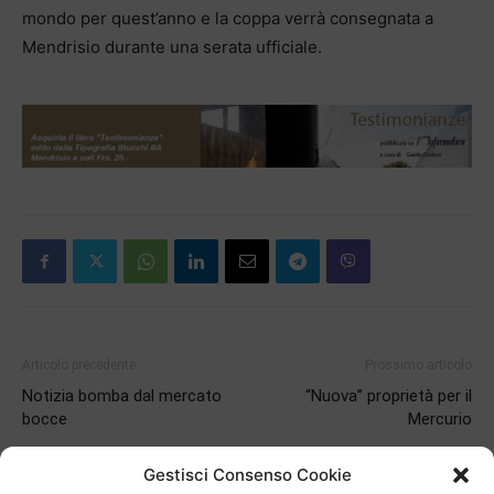
mondo per quest’anno e la coppa verrà consegnata a
Mendrisio durante una serata ufficiale.
Articolo precedente
Prossimo articolo
Notizia bomba dal mercato
“Nuova” proprietà per il
bocce
Mercurio
Gestisci Consenso Cookie
ARTICOLI CORRELATI
DI PIÙ DELLO STESSO AUTORE