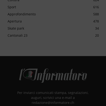
Sport
616
Approfondimento
588
Apertura
478
Skate park
34
Cantonali 23
20
Per inviarci comunicati stampa, segnalazioni,
auguri, scrivici una e-mail a
redazione@informatore.ch