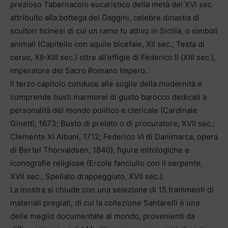
prezioso Tabernacolo eucaristico della metà del XVI sec.
attribuito alla bottega dei Gaggini, celebre dinastia di
scultori ticinesi di cui un ramo fu attivo in Sicilia, o simboli
animali (Capitello con aquile bicefale, XII sec.; Testa di
cervo, XII-XIII sec.) oltre all’effigie di Federico II (XIII sec.),
imperatore del Sacro Romano Impero.
Il terzo capitolo conduce alle soglie della modernità e
comprende busti marmorei di gusto barocco dedicati a
personalità del mondo politico e clericale (Cardinale
Ginetti, 1673; Busto di prelato o di procuratore, XVII sec.;
Clemente XI Albani, 1712; Federico VI di Danimarca, opera
di Bertel Thorvaldsen, 1840), figure mitologiche e
iconografie religiose (Ercole fanciullo con il serpente,
XVII sec.; Spellato drappeggiato, XVII sec.).
La mostra si chiude con una selezione di 15 frammenti di
materiali pregiati, di cui la collezione Santarelli è una
delle meglio documentate al mondo, provenienti da