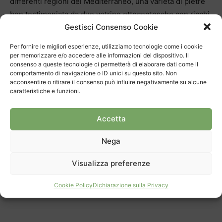
differenti regioni del Mediterraneo, una varietà di pietre
ben testimoniata da due vetrine ottocentesche con ricchi
Gestisci Consenso Cookie
campionari di esemplari lapidei.
Accompagna l’iniziativa un catalogo con saggi e schede
Per fornire le migliori esperienze, utilizziamo tecnologie come i cookie
tecniche di Dario Del Bufalo, Andrea Bignasca, Esaù
per memorizzare e/o accedere alle informazioni del dispositivo. Il
consenso a queste tecnologie ci permetterà di elaborare dati come il
Dozio, Thomas Lochman e Laurent Gorgerat, e
comportamento di navigazione o ID unici su questo sito. Non
un’intervista alla collezionista Paola Santarelli a cura di
acconsentire o ritirare il consenso può influire negativamente su alcune
Simone Soldini.
caratteristiche e funzioni.
Accetta
Nega
Visualizza preferenze
Cookie Policy
Dichiarazione sulla Privacy