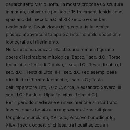
dall’architetto Mario Botta. La mostra propone 65 sculture
in marmo, alabastro e porfido e 15 frammenti lapidei, che
spaziano dal I secolo a.C. al XIX secolo e che ben
testimoniano l’evoluzione del gusto e della tecnica
plastica attraverso il tempo e all’interno delle specifiche
iconografie di riferimento.
Nella sezione dedicata alla statuaria romana figurano
opere di ispirazione mitologica (Bacco, I sec. d.C.; Torso
femminile e testa di Dioniso, II sec. d.C.; Testa di satiro, II
sec. d.C.; Testa di Eros, II-III sec. d.C.) ed esempi della
ritrattistica (Ritratto femminile, I sec. a.C.; Testa
dell’imperatore Tito, 70 d.C. circa, Alessandro Severo, III
sec. d.C.; Busto di Ulpia Felicitas, II sec. d.C.).
Per il periodo medievale e rinascimentale s’incontrano,
invece, opere legate alla rappresentazione religiosa
(Angelo annunciante, XVI sec.; Vescovo benedicente,
XII/XIII sec.), oggetti di chiesa, tra i quali spicca un