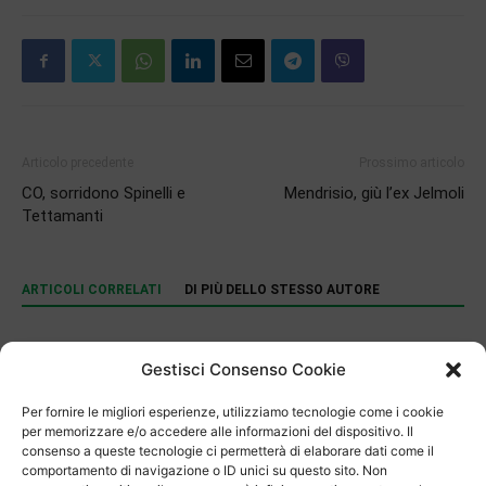
Articolo precedente
Prossimo articolo
CO, sorridono Spinelli e
Mendrisio, giù l’ex Jelmoli
Tettamanti
ARTICOLI CORRELATI
DI PIÙ DELLO STESSO AUTORE
30 anni per il Mulino di Bruzella
Gestisci Consenso Cookie
Per fornire le migliori esperienze, utilizziamo tecnologie come i cookie
Cultura
per memorizzare e/o accedere alle informazioni del dispositivo. Il
Aprire spiragli ai più piccoli
consenso a queste tecnologie ci permetterà di elaborare dati come il
comportamento di navigazione o ID unici su questo sito. Non