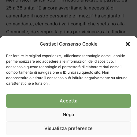
25 a 38 unità. “E ancora avvertiamo la necessità di
aumentare il nostro personale e i mezzi” ha aggiunto il
comandante, elencando i vari compiti che spettano alla
Comunale, da sempre la prima per vicinanza al cittadino.
Nella descrizione dello scenario del Mendrisiotto, sono
Gestisci Consenso Cookie
stati evocati i due valichi principali di Chiasso e Stabio, le
continue incursioni di bande che provengono dalla
Per fornire le migliori esperienze, utilizziamo tecnologie come i cookie
per memorizzare e/o accedere alle informazioni del dispositivo. Il
Lombardia e dai Paesi dell’Est per commettere furti e
consenso a queste tecnologie ci permetterà di elaborare dati come il
rapine, la “spada di Damocle” del ponte-diga di Melide
comportamento di navigazione o ID unici su questo sito. Non
acconsentire o ritirare il consenso può influire negativamente su alcune
per quanto riguarda gli ingorghi del traffico e quindi
caratteristiche e funzioni.
anche la difficoltà oggettiva di inviare pattuglie e uomini
dal Luganese in casi di emergenza. Per contrastare
Accetta
queste pressioni, la regionalizzazione con mobilità
sembra oggi la carta vincente.
Nega
Visualizza preferenze