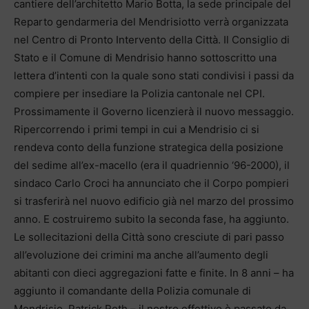
cantiere dell’architetto Mario Botta, la sede principale del
Reparto gendarmeria del Mendrisiotto verrà organizzata
nel Centro di Pronto Intervento della Città. Il Consiglio di
Stato e il Comune di Mendrisio hanno sottoscritto una
lettera d’intenti con la quale sono stati condivisi i passi da
compiere per insediare la Polizia cantonale nel CPI.
Prossimamente il Governo licenzierà il nuovo messaggio.
Ripercorrendo i primi tempi in cui a Mendrisio ci si
rendeva conto della funzione strategica della posizione
del sedime all’ex-macello (era il quadriennio ‘96-2000), il
sindaco Carlo Croci ha annunciato che il Corpo pompieri
si trasferirà nel nuovo edificio già nel marzo del prossimo
anno. E costruiremo subito la seconda fase, ha aggiunto.
Le sollecitazioni della Città sono cresciute di pari passo
all’evoluzione dei crimini ma anche all’aumento degli
abitanti con dieci aggregazioni fatte e finite. In 8 anni – ha
aggiunto il comandante della Polizia comunale di
Mendrisio, Patrick Roth – il nostro effettivo è passato da