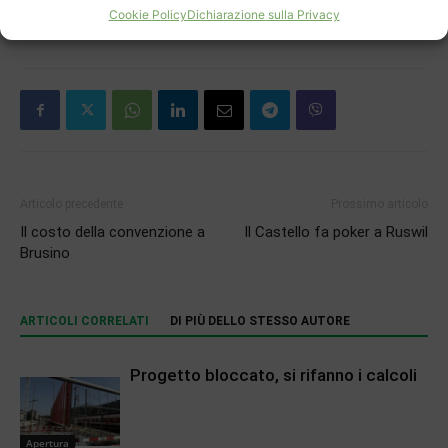
Cookie Policy
Dichiarazione sulla Privacy
Articolo precedente
Prossimo articolo
Il costo della convenzione a
Il Castello fa poker a Ruswil
Brusino
ARTICOLI CORRELATI
DI PIÙ DELLO STESSO AUTORE
Progetto bloccato, si rifanno i calcoli
Apertura