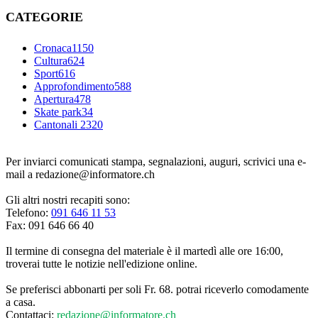
CATEGORIE
Cronaca
1150
Cultura
624
Sport
616
Approfondimento
588
Apertura
478
Skate park
34
Cantonali 23
20
Per inviarci comunicati stampa, segnalazioni, auguri, scrivici una e-
mail a redazione@informatore.ch
Gli altri nostri recapiti sono:
Telefono:
091 646 11 53
Fax: 091 646 66 40
Il termine di consegna del materiale è il martedì alle ore 16:00,
troverai tutte le notizie nell'edizione online.
Se preferisci abbonarti per soli Fr. 68. potrai riceverlo comodamente
a casa.
Contattaci:
redazione@informatore.ch