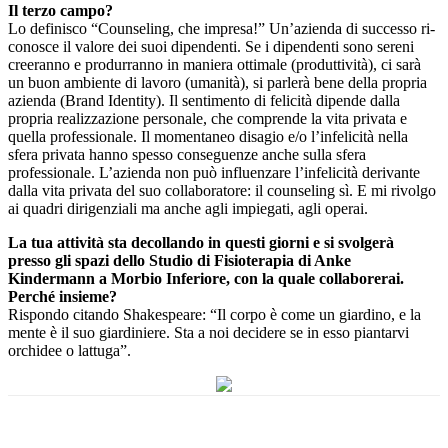
Il terzo campo?
Lo definisco “Counseling, che impresa!” Un’azienda di successo ri-
conosce il valore dei suoi dipendenti. Se i dipendenti sono sereni
creeranno e produrranno in maniera ottimale (produttività), ci sarà
un buon ambiente di lavoro (umanità), si parlerà bene della propria
azienda (Brand Identity). Il sentimento di felicità dipende dalla
propria realizzazione personale, che comprende la vita privata e
quella professionale. Il momentaneo disagio e/o l’infelicità nella
sfera privata hanno spesso conseguenze anche sulla sfera
professionale. L’azienda non può influenzare l’infelicità derivante
dalla vita privata del suo collaboratore: il counseling sì. E mi rivolgo
ai quadri dirigenziali ma anche agli impiegati, agli operai.
La tua attività sta decollando in questi giorni e si svolgerà
presso gli spazi dello Studio di Fisioterapia di Anke
Kindermann a Morbio Inferiore, con la quale collaborerai.
Perché insieme?
Rispondo citando Shakespeare: “Il corpo è come un giardino, e la
mente è il suo giardiniere. Sta a noi decidere se in esso piantarvi
orchidee o lattuga”.