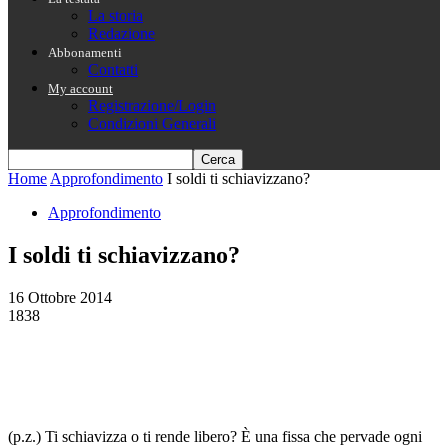
La storia
Redazione
Abbonamenti
Contatti
My account
Registrazione/Login
Condizioni Generali
Home
Approfondimento
I soldi ti schiavizzano?
Approfondimento
I soldi ti schiavizzano?
16 Ottobre 2014
1838
(p.z.) Ti schiavizza o ti rende libero? È una fissa che pervade ogni