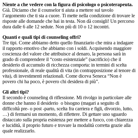
Niente a che vedere con la figura di psicologo o psicoterapeuta.
Già. Diciamo che il counselor ti aiuta a mettere sul tavolo
l’argomento che ti sta a cuore. Ti mette nella condizione di trovare le
risposte alle domande che hai in testa. Non dà consigli! Un percorso
dura dalle 6 alle 12 sedute. Non più di 10 o 12 incontri.
Quanti e quali tipi di counseling offri?
Tre tipi. Come abbiamo detto quello finanziario che mira a indagare
il rapporto emotivo che abbiamo con i soldi. Acquisendo maggiore
coscienza del valore che attribuisce al denaro, la persona sarà in
grado di comprendere il “costo esistenziale” (sacrificio) che il
desiderio di accumulo di ricchezza comporta: in termini di scelta
professionale, di reale qualità di vita (in contrapposizione al tenore di
vita), di investimenti relazionali. Come diceva Seneca “Non è
povero chi ha poco, è povero chi desidera di più”.
Gli altri tipi?
Il secondo è counseling di riflessione. Mi rivolgo in particolare alle
donne che hanno il desiderio o bisogno (magari a seguito di
difficoltà pre- o post -parto, scelta fra carriera e figli, divorzio, lutto,
…) di fermarsi un momento, di riflettere. Di gettare uno sguardo
distaccato sulla propria esistenza per mettere a fuoco, con chiarezza
e lucidità, il proprio futuro e trovare la modalità corretta grazie alla
quale realizzarlo.