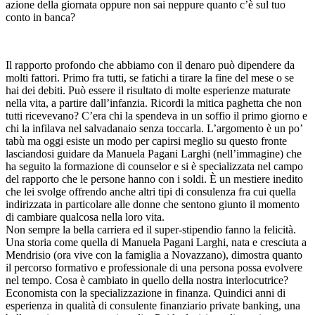
azione della giornata oppure non sai neppure quanto c’è sul tuo
conto in banca?
Il rapporto profondo che abbiamo con il denaro può dipendere da
molti fattori. Primo fra tutti, se fatichi a tirare la fine del mese o se
hai dei debiti. Può essere il risultato di molte esperienze maturate
nella vita, a partire dall’infanzia. Ricordi la mitica paghetta che non
tutti ricevevano? C’era chi la spendeva in un soffio il primo giorno e
chi la infilava nel salvadanaio senza toccarla. L’argomento è un po’
tabù ma oggi esiste un modo per capirsi meglio su questo fronte
lasciandosi guidare da Manuela Pagani Larghi (nell’immagine) che
ha seguito la formazione di counselor e si è specializzata nel campo
del rapporto che le persone hanno con i soldi. È un mestiere inedito
che lei svolge offrendo anche altri tipi di consulenza fra cui quella
indirizzata in particolare alle donne che sentono giunto il momento
di cambiare qualcosa nella loro vita.
Non sempre la bella carriera ed il super-stipendio fanno la felicità.
Una storia come quella di Manuela Pagani Larghi, nata e cresciuta a
Mendrisio (ora vive con la famiglia a Novazzano), dimostra quanto
il percorso formativo e professionale di una persona possa evolvere
nel tempo. Cosa è cambiato in quello della nostra interlocutrice?
Economista con la specializzazione in finanza. Quindici anni di
esperienza in qualità di consulente finanziario private banking, una