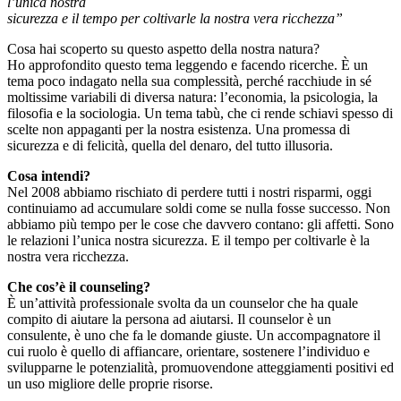
l’unica nostra
sicurezza e il tempo per coltivarle la nostra vera ricchezza”
Cosa hai scoperto su questo aspetto della nostra natura?
Ho approfondito questo tema leggendo e facendo ricerche. È un
tema poco indagato nella sua complessità, perché racchiude in sé
moltissime variabili di diversa natura: l’economia, la psicologia, la
filosofia e la sociologia. Un tema tabù, che ci rende schiavi spesso di
scelte non appaganti per la nostra esistenza. Una promessa di
sicurezza e di felicità, quella del denaro, del tutto illusoria.
Cosa intendi?
Nel 2008 abbiamo rischiato di perdere tutti i nostri risparmi, oggi
continuiamo ad accumulare soldi come se nulla fosse successo. Non
abbiamo più tempo per le cose che davvero contano: gli affetti. Sono
le relazioni l’unica nostra sicurezza. E il tempo per coltivarle è la
nostra vera ricchezza.
Che cos’è il counseling?
È un’attività professionale svolta da un counselor che ha quale
compito di aiutare la persona ad aiutarsi. Il counselor è un
consulente, è uno che fa le domande giuste. Un accompagnatore il
cui ruolo è quello di affiancare, orientare, sostenere l’individuo e
svilupparne le potenzialità, promuovendone atteggiamenti positivi ed
un uso migliore delle proprie risorse.