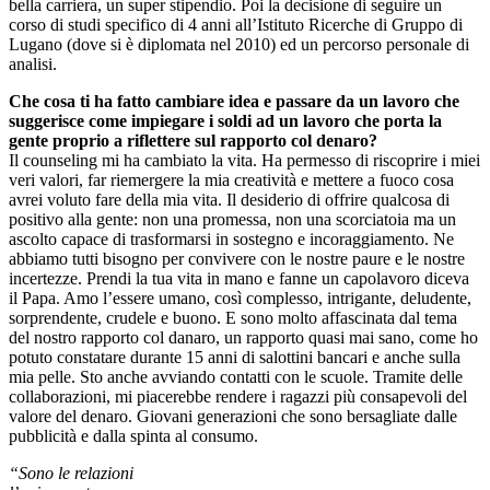
bella carriera, un super stipendio. Poi la decisione di seguire un
corso di studi specifico di 4 anni all’Istituto Ricerche di Gruppo di
Lugano (dove si è diplomata nel 2010) ed un percorso personale di
analisi.
Che cosa ti ha fatto cambiare idea e passare da un lavoro che
suggerisce come impiegare i soldi ad un lavoro che porta la
gente proprio a riflettere sul rapporto col denaro?
Il counseling mi ha cambiato la vita. Ha permesso di riscoprire i miei
veri valori, far riemergere la mia creatività e mettere a fuoco cosa
avrei voluto fare della mia vita. Il desiderio di offrire qualcosa di
positivo alla gente: non una promessa, non una scorciatoia ma un
ascolto capace di trasformarsi in sostegno e incoraggiamento. Ne
abbiamo tutti bisogno per convivere con le nostre paure e le nostre
incertezze. Prendi la tua vita in mano e fanne un capolavoro diceva
il Papa. Amo l’essere umano, così complesso, intrigante, deludente,
sorprendente, crudele e buono. E sono molto affascinata dal tema
del nostro rapporto col danaro, un rapporto quasi mai sano, come ho
potuto constatare durante 15 anni di salottini bancari e anche sulla
mia pelle. Sto anche avviando contatti con le scuole. Tramite delle
collaborazioni, mi piacerebbe rendere i ragazzi più consapevoli del
valore del denaro. Giovani generazioni che sono bersagliate dalle
pubblicità e dalla spinta al consumo.
“Sono le relazioni