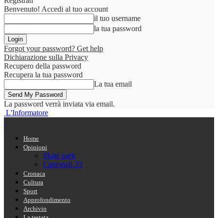
Registrati
Benvenuto! Accedi al tuo account
il tuo username
la tua password
Forgot your password? Get help
Dichiarazione sulla Privacy
Recupero della password
Recupera la tua password
La tua email
La password verrà inviata via email.
L'Informatore
Home
Opinioni
Skate park
Cantonali 23
Cronaca
Cultura
Sport
Approfondimento
Archivio
La testata