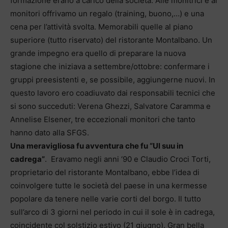
formazione erano a carico della società. Alle monitrici e ai
monitori offrivamo un regalo (training, buono,…) e una
cena per l’attività svolta. Memorabili quelle al piano
superiore (tutto riservato) del ristorante Montalbano. Un
grande impegno era quello di preparare la nuova
stagione che iniziava a settembre/ottobre: confermare i
gruppi preesistenti e, se possibile, aggiungerne nuovi. In
questo lavoro ero coadiuvato dai responsabili tecnici che
si sono succeduti: Verena Ghezzi, Salvatore Caramma e
Annelise Elsener, tre eccezionali monitori che tanto
hanno dato alla SFGS.
Una meravigliosa fu avventura che fu “Ul suu in
cadrega”
. Eravamo negli anni ‘90 e Claudio Croci Torti,
proprietario del ristorante Montalbano, ebbe l’idea di
coinvolgere tutte le società del paese in una kermesse
popolare da tenere nelle varie corti del borgo. Il tutto
sull’arco di 3 giorni nel periodo in cui il sole è in cadrega,
coincidente col solstizio estivo (21 giugno). Gran bella