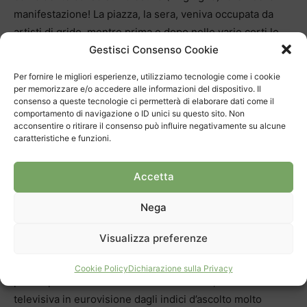
manifestazione! La piazza, la sera, veniva occupata da
artisti di grido, mentre prima e dopo nelle varie corti le
Gestisci Consenso Cookie
società offrivano specialità culinarie; anche le corti,
inoltre, erano animate con danze, teatri e musica da vari
Per fornire le migliori esperienze, utilizziamo tecnologie come i cookie
gruppi locali ed esteri. Noi gestimmo la corte di “Fonso
per memorizzare e/o accedere alle informazioni del dispositivo. Il
consenso a queste tecnologie ci permetterà di elaborare dati come il
legnamee”: ci toccò attrezzarla con cucina, tavoli,
comportamento di navigazione o ID unici su questo sito. Non
panchine e palco. Inoltre vi era una cantina. La
acconsentire o ritirare il consenso può influire negativamente su alcune
trasformammo in “Bar de nuit” dove si servivano pasti
caratteristiche e funzioni.
anche dopo la mezzanotte. Giorni indimenticabili, dicevo!
Grande l’afflusso di pubblico! Tutte le corti fecero il tutto
Accetta
esaurito.
Nega
La manifestazione del Suu in cadrega impegnava
tantissimo, ma rendeva anche molto. Tanto che ci
Visualizza preferenze
permise di acquistare un pullmino per trasportare i
gruppi alle varie manifestazioni. Un’altra avventura fu la
Cookie Policy
Dichiarazione sulla Privacy
partecipazione a “Giochi senza frontiere”, trasmissione
televisiva in eurovisione dagli indici d’ascolto molto