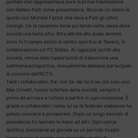
puntata che rappresentava pure la prima trasmissione
con Matteo Pelli come presentatore. Ricordo un dietro le
quinte con Michele Fazioli che dava a Pelli gli ultimi
consigli. Ce la cavammo bene portando nelle casse della
società una bella cifra. Altra attività alla quale demmo
avvio fu il campo estivo al centro sportivo di Tenero, in
collaborazione col FC Stabio. Ai ragazzi/e iscritti alla
società, veniva data l’opportunità di trascorrere una
settimana polisportiva. Annualmente abbiamo partecipato
ai concorsi dell’ACTG.
Tanti i collaboratori. Per non far dei torti ne cito solo uno:
Max Crivelli, l’uomo tuttofare della società, sempre il
primo ad arrivare e l’ultimo a partire in ogni occasione. È
grazie a collaboratori come lui se la federale stabiense ha
potuto crescere e prosperare. Dopo un lungo periodo di
presidenza ho lasciato la mano ad altri. Ogni carica
(politica, societaria) se giocata su un periodo troppo
lungo nuoce in quanto non permette ad altri di