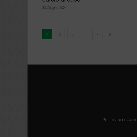
28 Giugno 2024
...
1
2
3
7
Per inviarci com