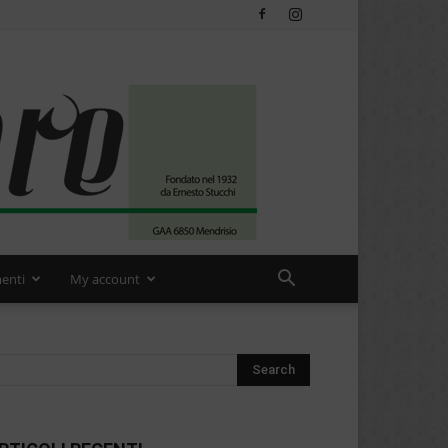
enti
My account