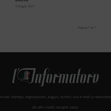
3 Maggio 2024
Pagina 1 di 7
unicati stampa, segnalazioni, auguri, scrivici una e-mail a redazio
Gli altri nostri recapiti sono: