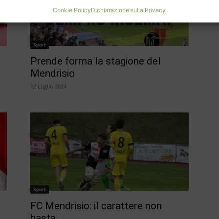
Cookie Policy
Dichiarazione sulla Privacy
Sport
Prende forma la stagione del
Mendrisio
12 Luglio 2024
Sport
FC Mendrisio: il carattere non
basta