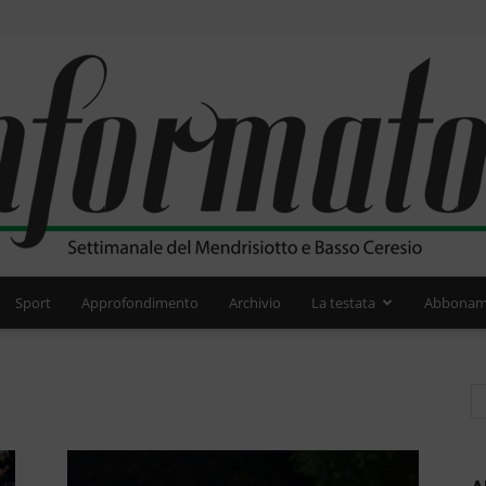
Sport
Approfondimento
Archivio
La testata
Abbonam
L'Informatore