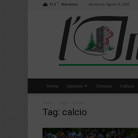
C
31.5
domenica, Agosto 9, 2026
Mendrisio
Home
Opinioni
Cronaca
Cultura
Home
Tags
Calcio
Tag: calcio