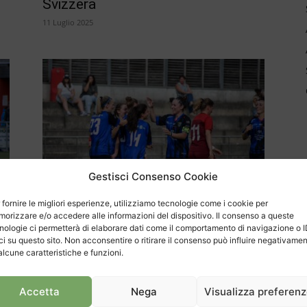
Svizzera
11 Luglio 2025
Sport
Gestisci Consenso Cookie
Buon inizio di stagione per il
 fornire le migliori esperienze, utilizziamo tecnologie come i cookie per
Balerna Femminile
orizzare e/o accedere alle informazioni del dispositivo. Il consenso a queste
13 Settembre 2024
nologie ci permetterà di elaborare dati come il comportamento di navigazione o 
ci su questo sito. Non acconsentire o ritirare il consenso può influire negativame
alcune caratteristiche e funzioni.
Accetta
Nega
Visualizza preferen