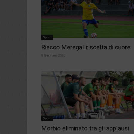
Sport
Riecco Meregalli: scelta di cuore
9 Gennaio 2026
Sport
Morbio eliminato tra gli applausi