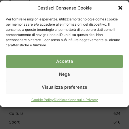
Progetto bloccato, si rifanno i calcoli
Gestisci Consenso Cookie
Settant’anni di Sagra dell’Uva
Per fornire le migliori esperienze, utilizziamo tecnologie come i cookie
per memorizzare e/o accedere alle informazioni del dispositivo. Il
Isole galleggianti per curare il lago
consenso a queste tecnologie ci permetterà di elaborare dati come il
comportamento di navigazione o ID unici su questo sito. Non
acconsentire o ritirare il consenso può influire negativamente su alcune
30 anni per il Mulino di Bruzella
caratteristiche e funzioni.
Delli Carri sposa il Mendrisio
Accetta
Chiasso, la polizia ha una nuova guida
Nega
Visualizza preferenze
CATEGORIE
Cookie Policy
Dichiarazione sulla Privacy
Cronaca
1150
Cultura
624
Sport
616