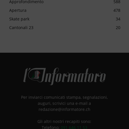
Approfondimento
588
Apertura
478
Skate park
34
Cantonali 23
20
Per inviarci comunicati stampa, segnalazioni,
auguri, scrivici una e-mail a
redazione@informatore.ch
Gli altri nostri recapiti sono:
Telefono:
091 646 11 53