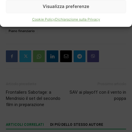
Visualizza preferenze
Cookie Policy
Dichiarazione sulla Privacy
TAGS
Città di Mendrisio
Contribuenti
marketing territoriale
Piano finanziario
Articolo precedente
Prossimo articolo
Frontaliers Sabotage: a
SAV ai playoff con il vento in
Mendrisio il set del secondo
poppa
film in preparazione
ARTICOLI CORRELATI
DI PIÙ DELLO STESSO AUTORE