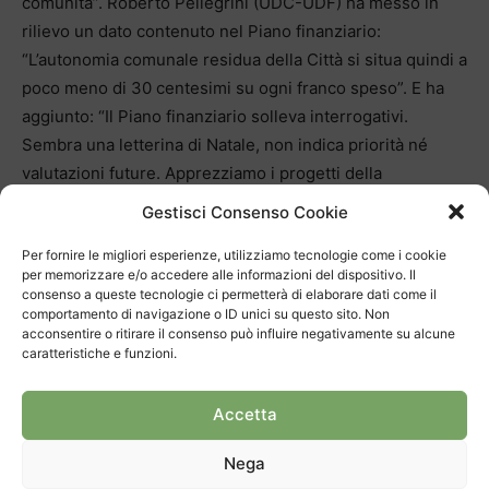
comunità”. Roberto Pellegrini (UDC-UDF) ha messo in
rilievo un dato contenuto nel Piano finanziario:
“L’autonomia comunale residua della Città si situa quindi a
poco meno di 30 centesimi su ogni franco speso”. E ha
aggiunto: “Il Piano finanziario solleva interrogativi.
Sembra una letterina di Natale, non indica priorità né
valutazioni future. Apprezziamo i progetti della
digitalizzazione e dell’Amministrazione comunale, ma
Gestisci Consenso Cookie
serve un piano di risparmio più strutturato e incisivo.
Per fornire le migliori esperienze, utilizziamo tecnologie come i cookie
Mendrisio deve far sentire la voce forte al Cantone, come
per memorizzare e/o accedere alle informazioni del dispositivo. Il
fa Lugano”. L’allusione è anche alle “spese di
consenso a queste tecnologie ci permetterà di elaborare dati come il
trasferimento” che rappresentano uno dei maggiori oneri
comportamento di navigazione o ID unici su questo sito. Non
acconsentire o ritirare il consenso può influire negativamente su alcune
per la Città. Per Giovanni Poloni (PLR) “occorre portare
caratteristiche e funzioni.
più contribuenti a Mendrisio. E non sprecare risorse in
progetti utopistici”.
Accetta
Nega