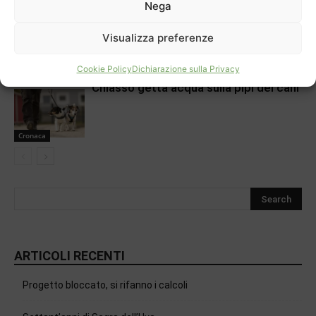
Cronaca
Nega
C’è un futuro per gli impiegati
Visualizza preferenze
Apertura
Cookie Policy
Dichiarazione sulla Privacy
Chiasso getta acqua sulla pipì dei cani
Cronaca
ARTICOLI RECENTI
Progetto bloccato, si rifanno i calcoli