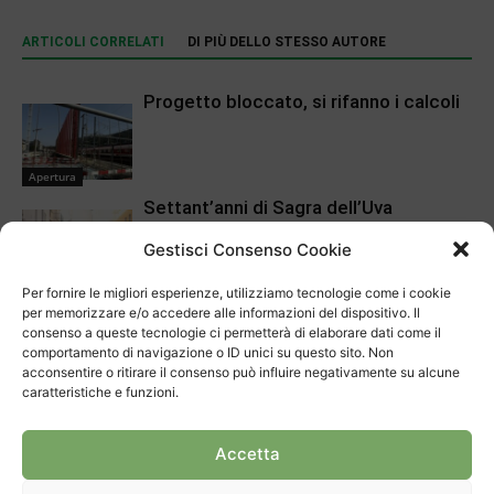
ARTICOLI CORRELATI
DI PIÙ DELLO STESSO AUTORE
Progetto bloccato, si rifanno i calcoli
Apertura
Settant’anni di Sagra dell’Uva
Gestisci Consenso Cookie
Cronaca
Per fornire le migliori esperienze, utilizziamo tecnologie come i cookie
Chiasso, la polizia ha una nuova guida
per memorizzare e/o accedere alle informazioni del dispositivo. Il
consenso a queste tecnologie ci permetterà di elaborare dati come il
comportamento di navigazione o ID unici su questo sito. Non
acconsentire o ritirare il consenso può influire negativamente su alcune
Apertura
caratteristiche e funzioni.
Primo agosto: “Solo i fuochi
autorizzati”
Accetta